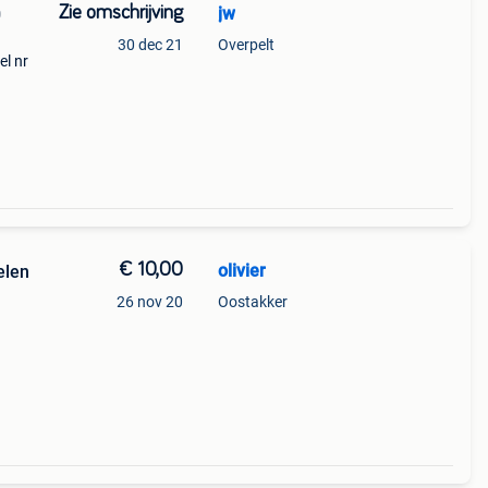
Zie omschrijving
jw
0
30 dec 21
Overpelt
el nr
€ 10,00
olivier
elen
26 nov 20
Oostakker