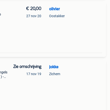
€ 20,00
olivier
b
27 nov 20
Oostakker
Zie omschrijving
jokke
ngels
17 nov 19
Zichem
) -