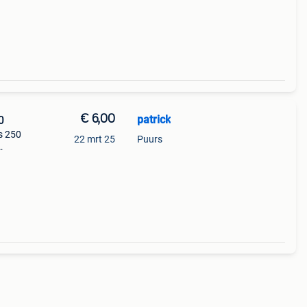
€ 6,00
patrick
0
s 250
22 mrt 25
Puurs