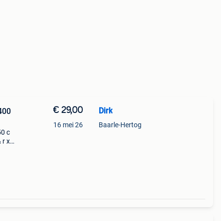
€ 29,00
Dirk
400
16 mei 26
Baarle-Hertog
50 c
 r xs
 & r