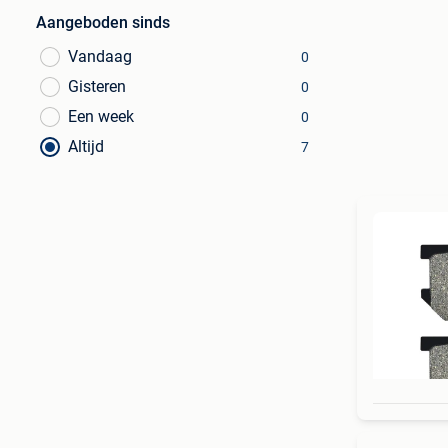
Aangeboden sinds
Vandaag
0
Gisteren
0
Een week
0
Altijd
7