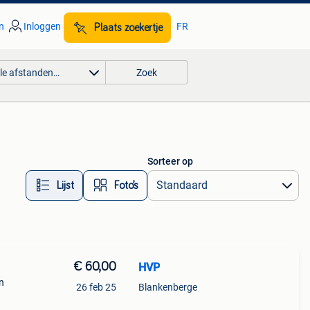
n
Inloggen
FR
Plaats zoekertje
lle afstanden…
Zoek
Sorteer op
Lijst
Foto’s
€ 60,00
HVP
n
26 feb 25
Blankenberge