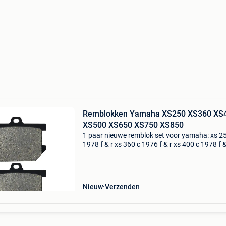
Remblokken Yamaha XS250 XS360 XS
XS500 XS650 XS750 XS850
1 paar nieuwe remblok set voor yamaha: xs 2
1978 f & r xs 360 c 1976 f & r xs 400 c 1978 f &
500 c/d 1978-1979 f & r xs 650 se 1979-1980 f
xs 750 1977-1979 f & r x
Nieuw
Verzenden