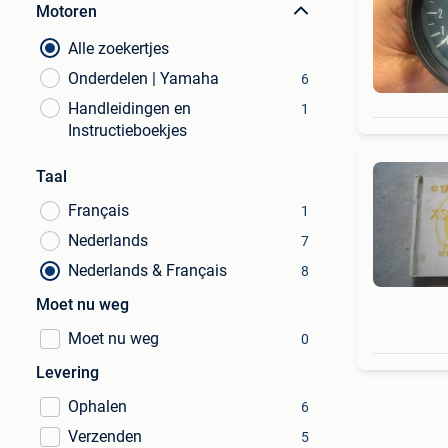
Motoren
Alle zoekertjes
Onderdelen | Yamaha
6
Handleidingen en
1
Instructieboekjes
Taal
Français
1
Nederlands
7
Nederlands & Français
8
Moet nu weg
Moet nu weg
0
Levering
Ophalen
6
Verzenden
5