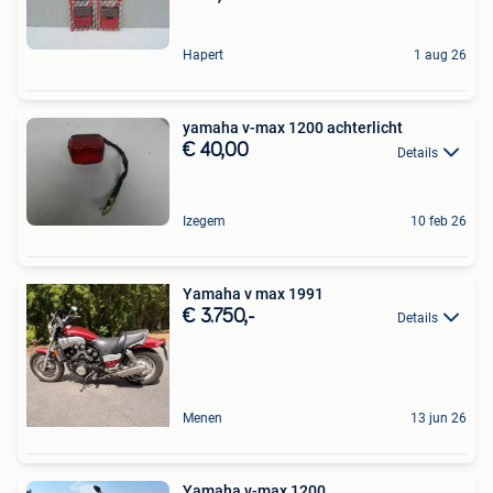
Hapert
1 aug 26
yamaha v-max 1200 achterlicht
€ 40,00
Details
Izegem
10 feb 26
Yamaha v max 1991
€ 3.750,-
Details
Menen
13 jun 26
Yamaha v-max 1200