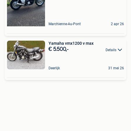
Marchienne-Au-Pont
2 apr 26
Yamaha vmx1200 v max
€ 5.500,-
Details
Deerlijk
31 mei 26