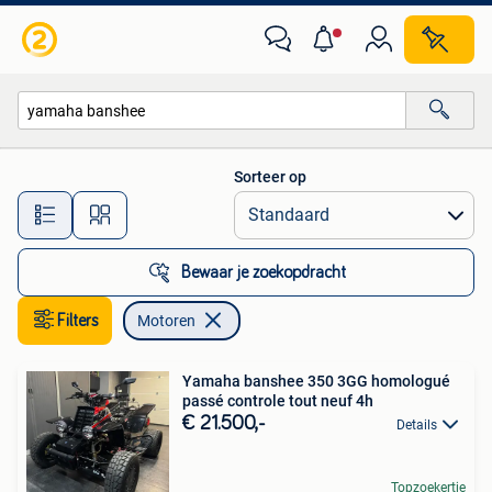
Motoren
Sorteer op
Alle afstanden…
Bewaar je zoekopdracht
Filters
Motoren
Yamaha banshee 350 3GG homologué
passé controle tout neuf 4h
€ 21.500,-
Details
Topzoekertje