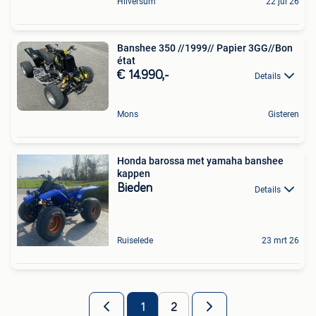
Hilversum
22 jul 26
Banshee 350 //1999// Papier 3GG//Bon
état
€ 14.990,-
Details
Mons
Gisteren
Honda barossa met yamaha banshee
kappen
Bieden
Details
Ruiselede
23 mrt 26
1
2