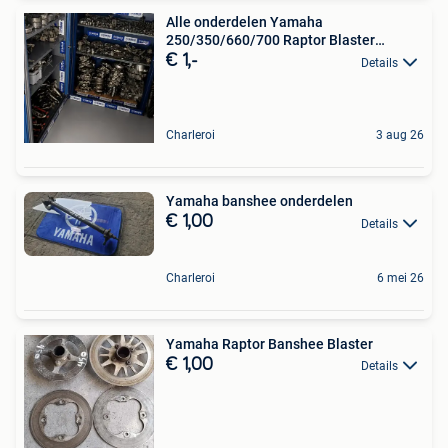
Alle onderdelen Yamaha
250/350/660/700 Raptor Blaster
Banshe
€ 1,-
Details
Charleroi
3 aug 26
Yamaha banshee onderdelen
€ 1,00
Details
Charleroi
6 mei 26
Yamaha Raptor Banshee Blaster
€ 1,00
Details