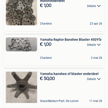
motoronderdeel
€ 1,00
Details
Charleroi
23 apr 26
Yamaha Raptor Banshee Blaster 450Yfz
€ 1,00
Details
Charleroi
2 mei 26
Yamaha banshee of blaster onderdeel
€ 50,00
Details
Grace-Berleur+Part. De Loncin
11 mei 26