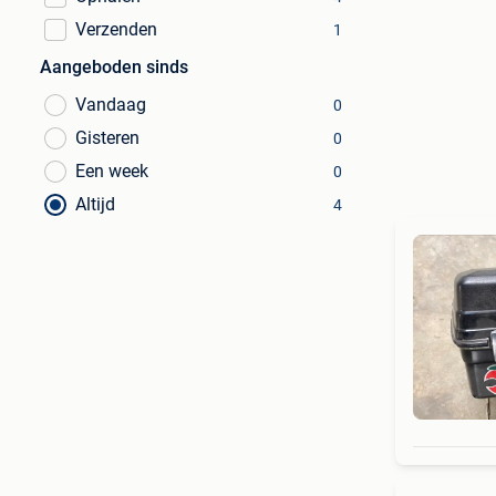
Verzenden
1
Aangeboden sinds
Vandaag
0
Gisteren
0
Een week
0
Altijd
4