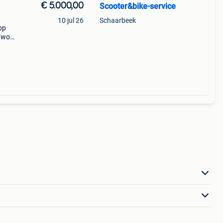
€ 5.000,00
Scooter&bike-service
10 jul 26
Schaarbeek
op
n wok
ken
de