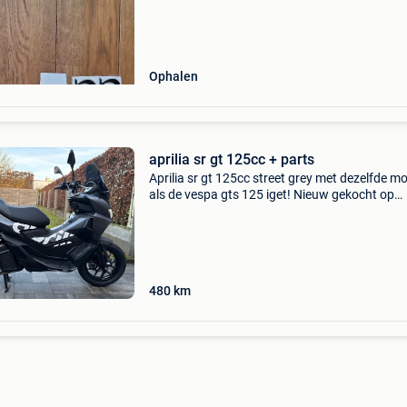
Ophalen
aprilia sr gt 125cc + parts
Aprilia sr gt 125cc street grey met dezelfde m
als de vespa gts 125 iget! Nieuw gekocht op
14/06/2025 amper 480 km met tal van tuning
upgrade parts waarvan sommige nog te
installeren* zwarte ve
480
km