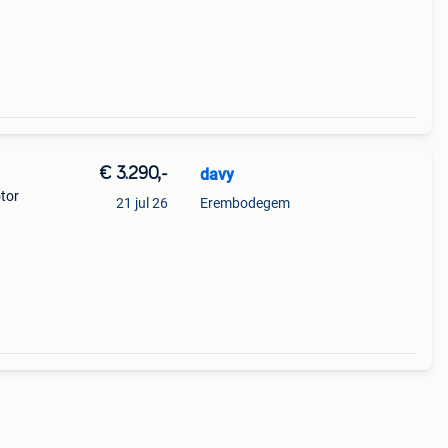
€ 3.290,-
davy
otor
21 jul 26
Erembodegem
 en