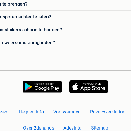
n te brengen?
r sporen achter te laten?
pa stickers schoon te houden?
gen weersomstandigheden?
esvol
Help en info
Voorwaarden
Privacyverklaring
Over 2dehands
Adevinta
Sitemap