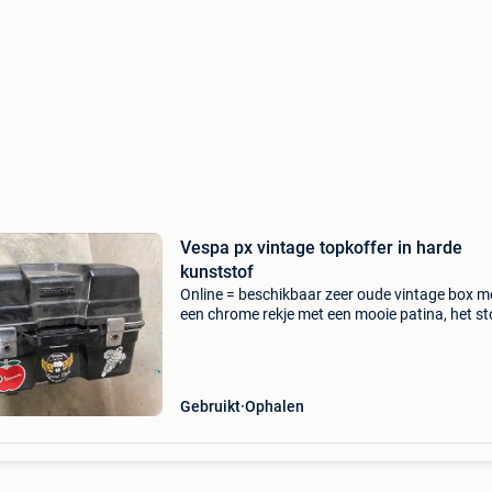
Vespa px vintage topkoffer in harde
kunststof
Online = beschikbaar zeer oude vintage box m
een chrome rekje met een mooie patina, het st
krijg je erbij de sleutels niet want die heb ik nie
ik nooit nodig gehad want mijn goudstaven zit
Gebruikt
Ophalen