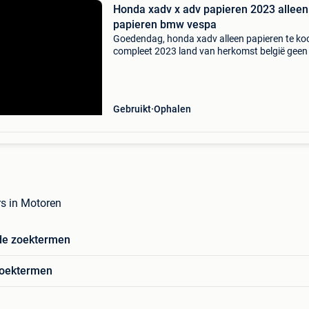
Honda xadv x adv papieren 2023 alleen
papieren bmw vespa
Goedendag, honda xadv alleen papieren te ko
compleet 2023 land van herkomst belgië gee
geen schade verleden u krijgt: compleet kente
cvo papieren van de honda blok nummer van 
honda eu goe
Gebruikt
Ophalen
rs in Motoren
de zoektermen
zoektermen