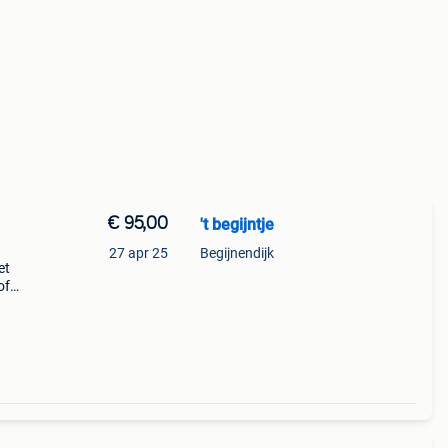
€ 95,00
't begijntje
27 apr 25
Begijnendijk
et
of
t, heb
te