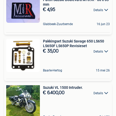
mm
€ 4,95
Details
Glabbeek-Zuurbemde
16 jun 23
Pakkingset Suzuki Savage 650 LS650
LS650F LS650P Revisieset
€ 35,00
Details
Baarle-Hertog
15 mei 26
Suzuki VL 1500 Intruder.
€ 6.400,00
Details