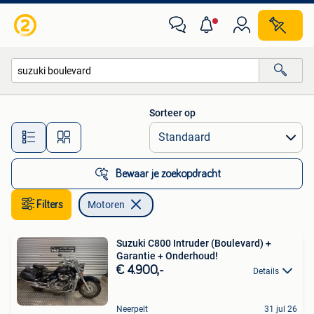
Motoren
Sorteer op
Alle afstanden…
Bewaar je zoekopdracht
Filters
Motoren
Suzuki C800 Intruder (Boulevard) +
Garantie + Onderhoud!
€ 4.900,-
Details
Neerpelt
31 jul 26