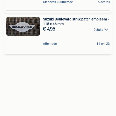
Glabbeek-Zuurbemde
5 dec 23
Suzuki Boulevard strijk patch embleem -
115 x 46 mm
€ 4,95
Details
Attenrode
11 okt 23