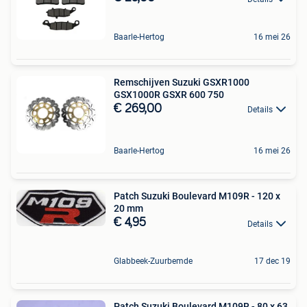
Baarle-Hertog
16 mei 26
Remschijven Suzuki GSXR1000
GSX1000R GSXR 600 750
€ 269,00
Details
Baarle-Hertog
16 mei 26
Patch Suzuki Boulevard M109R - 120 x
20 mm
€ 4,95
Details
Glabbeek-Zuurbemde
17 dec 19
Patch Suzuki Boulevard M109R - 80 x 63