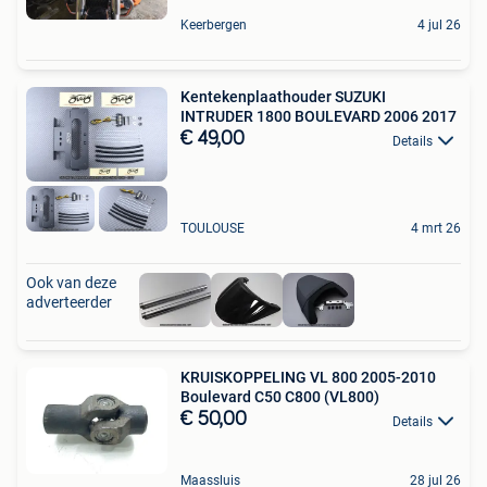
Keerbergen
4 jul 26
Kentekenplaathouder SUZUKI
INTRUDER 1800 BOULEVARD 2006 2017
€ 49,00
Details
TOULOUSE
4 mrt 26
Ook van deze
adverteerder
KRUISKOPPELING VL 800 2005-2010
Boulevard C50 C800 (VL800)
€ 50,00
Details
Maassluis
28 jul 26