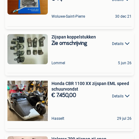
Woluwe-Saint-Pierre
30 dec 21
Zijspan koppelstukken
Zie omschrijving
Details
Lommel
5 jun 26
Honda CBR 1100 XX zijspan EML speed
schuurvondst
€ 7.450,00
Details
Hasselt
29 jul 26