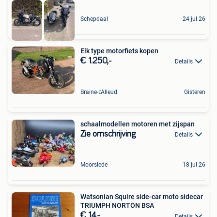
Schepdaal
24 jul 26
Elk type motorfiets kopen
€ 1.250,-
Details
Braine-L'Alleud
Gisteren
schaalmodellen motoren met zijspan
Zie omschrijving
Details
Moorslede
18 jul 26
Watsonian Squire side-car moto sidecar
TRIUMPH NORTON BSA
€ 14,-
Details