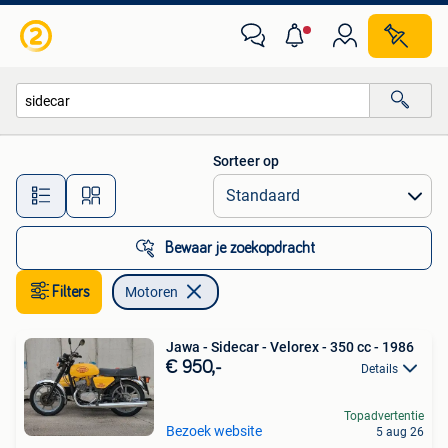
Motoren
Sorteer op
Alle afstanden…
Bewaar je zoekopdracht
Filters
Motoren
Jawa - Sidecar - Velorex - 350 cc - 1986
€ 950,-
Details
Topadvertentie
Bezoek website
5 aug 26