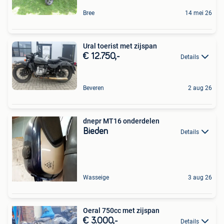
Bree
14 mei 26
Ural toerist met zijspan
€ 12.750,-
Details
Beveren
2 aug 26
dnepr MT16 onderdelen
Bieden
Details
Wasseige
3 aug 26
Oeral 750cc met zijspan
€ 3.000,-
Details