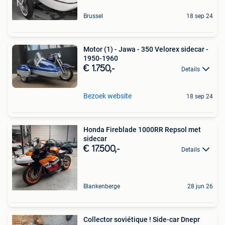
Brussel
18 sep 24
Motor (1) - Jawa - 350 Velorex sidecar -
1950-1960
€ 1.750,-
Details
Bezoek website
18 sep 24
Honda Fireblade 1000RR Repsol met
sidecar
€ 17.500,-
Details
Blankenberge
28 jun 26
Collector soviétique ! Side-car Dnepr