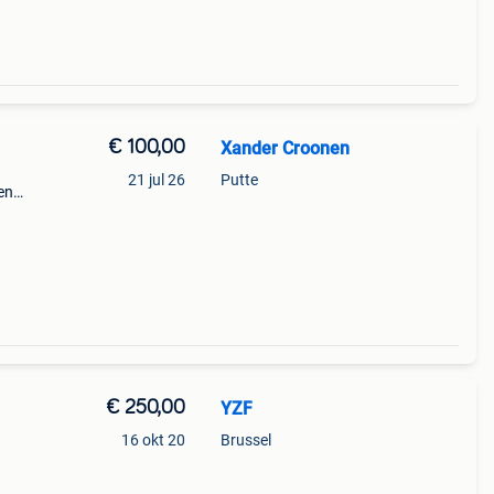
€ 100,00
Xander Croonen
21 jul 26
Putte
en
at
€ 250,00
YZF
16 okt 20
Brussel