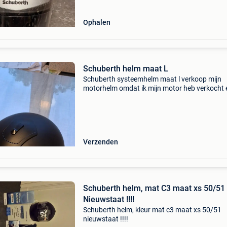
Ophalen
Schuberth helm maat L
Schuberth systeemhelm maat l verkoop mijn
motorhelm omdat ik mijn motor heb verkocht 
hem niet meer draag. Niet vaakgedragen omd
het een extra helm was. Gekocht in een motor
winkel heel dure en go
Verzenden
Schuberth helm, mat C3 maat xs 50/51
Nieuwstaat !!!!
Schuberth helm, kleur mat c3 maat xs 50/51
nieuwstaat !!!!