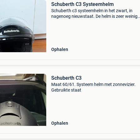
Schuberth C3 Systeemhelm
Schuberth c3 systeemhelm in het zwart, in
nagenoeg nieuwstaat. De helm is zeer weinig
gedragen en verkeert dan ook in een uitsteke
conditie. De schuberth is een systeemhelm die
veiligheid van ee
Ophalen
Schuberth C3
Maat 60/61. Systeem helm met zonnevizier.
Gebruikte staat
Ophalen