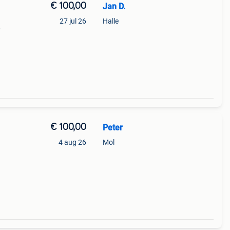
€ 100,00
Jan D.
27 jul 26
Halle
nde
 de
€ 100,00
Peter
4 aug 26
Mol