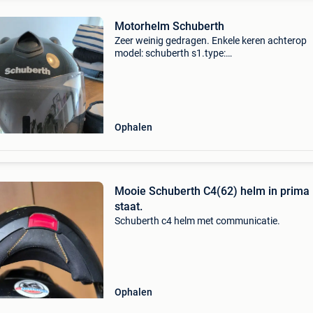
Motorhelm Schuberth
Zeer weinig gedragen. Enkele keren achterop
model: schuberth s1.type:
integraalhelm.kenmerken: geïntegreerd zonnev
anti-condens vizier en een geavanceerd
ventilatiesysteem.
Ophalen
Mooie Schuberth C4(62) helm in prima
staat.
Schuberth c4 helm met communicatie.
Ophalen