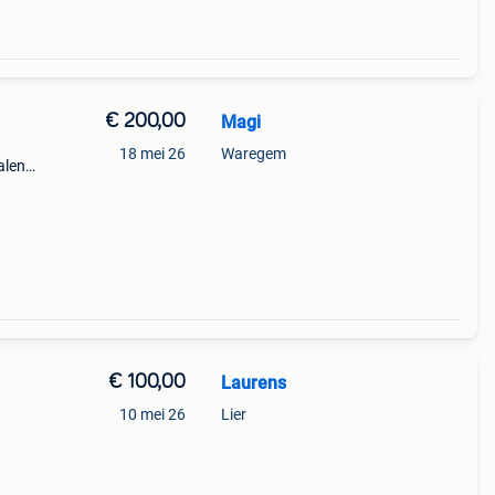
€ 200,00
Magi
18 mei 26
Waregem
alen
€ 100,00
Laurens
10 mei 26
Lier