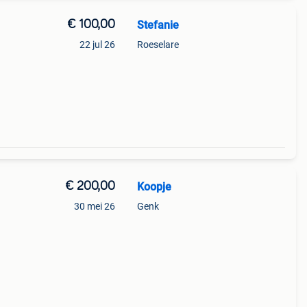
€ 100,00
Stefanie
22 jul 26
Roeselare
izier,
€ 200,00
Koopje
30 mei 26
Genk