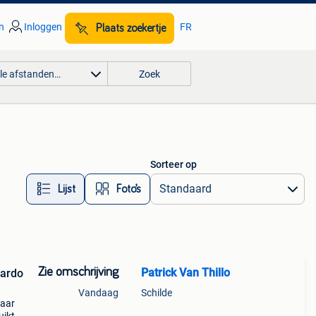
n
Inloggen
FR
Plaats zoekertje
lle afstanden…
Zoek
Sorteer op
Lijst
Foto’s
Zie omschrijving
Patrick Van Thillo
Cardo
Vandaag
Schilde
paar