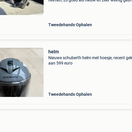
helmen, zo goed als nieuw en zeer weinig gebr
450 Euro voor 2 helmen en cardo scalarider
Tweedehands
Ophalen
helm
Nieuwe schuberth helm met hoesje, recent ge
aan 599 euro
Tweedehands
Ophalen