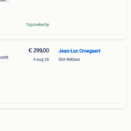
uikt.
Topzoekertje
€ 299,00
Jean-Luc Croegaert
kocht
4 aug 26
Sint-Niklaas