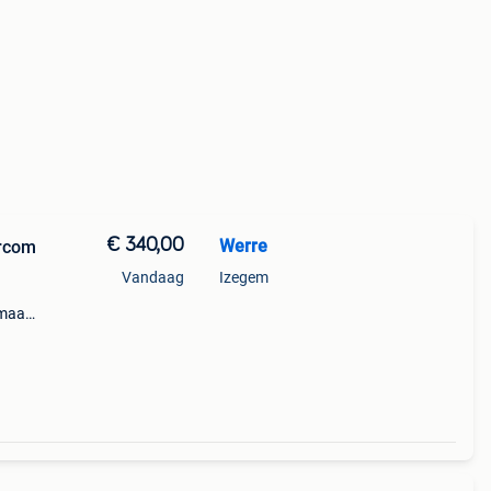
€ 340,00
Werre
ercom
Vandaag
Izegem
 maat