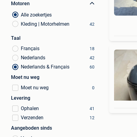
Motoren
Alle zoekertjes
Kleding | Motorhelmen
42
Taal
Français
18
Nederlands
42
Nederlands & Français
60
Moet nu weg
Moet nu weg
0
Levering
Ophalen
41
Verzenden
12
Aangeboden sinds