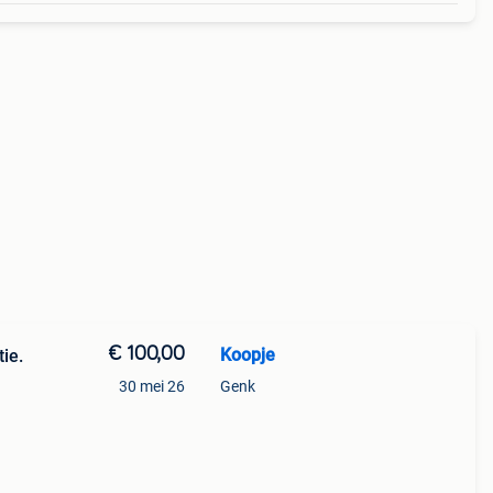
€ 100,00
Koopje
ie.
30 mei 26
Genk