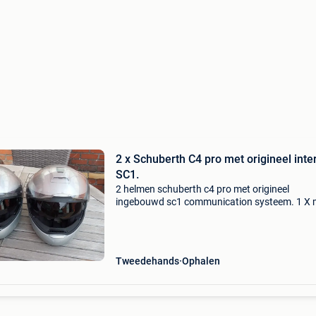
2 x Schuberth C4 pro met origineel int
SC1.
2 helmen schuberth c4 pro met origineel
ingebouwd sc1 communication systeem. 1 X
xl 61 1 x maat m 58 helmen als nieuw, kleinste
slechts 3 keer gebruikt door bijrijdster met
helmmuts. Compleet met
Tweedehands
Ophalen