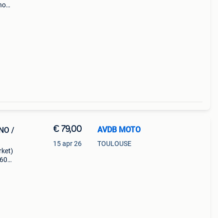
no
avdb:
€ 79,00
AVDB MOTO
NO /
15 apr 26
TOULOUSE
rket)
660
ory
0