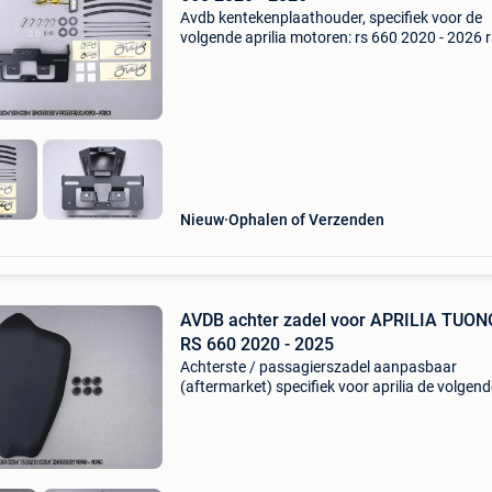
Avdb kentekenplaathouder, specifiek voor de
volgende aprilia motoren: rs 660 2020 - 2026 
factory 2020 2021 2022 2023 2024 2025 2026
660 extrema 2023 - 2024 tuono 660 2024 - 2
tuono 660 fac
Nieuw
Ophalen of Verzenden
AVDB achter zadel voor APRILIA TUON
RS 660 2020 - 2025
Achterste / passagierszadel aanpasbaar
(aftermarket) specifiek voor aprilia de volgend
rs660 / rs 660 2020 2021 2022 2023 2024 202
660 factory 2020 - 2025 tuono 660 2021 - 20
tuono 660 factor