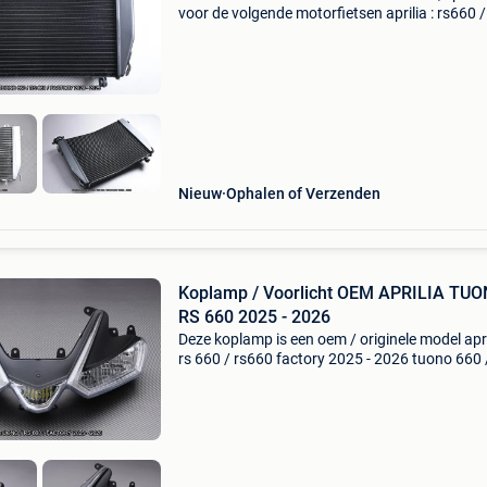
voor de volgende motorfietsen aprilia : rs660 /
660 factory 2020 - 2025 tuono 660 / factory 
2022 2023 2024 2025 radiateur origineel type
(after
Nieuw
Ophalen of Verzenden
Koplamp / Voorlicht OEM APRILIA TUO
RS 660 2025 - 2026
Deze koplamp is een oem / originele model apri
rs 660 / rs660 factory 2025 - 2026 tuono 660 
factory 2025 - 2026 ref avdb: optik15-001 plu
play avdb moto, franse specialist in motoracc