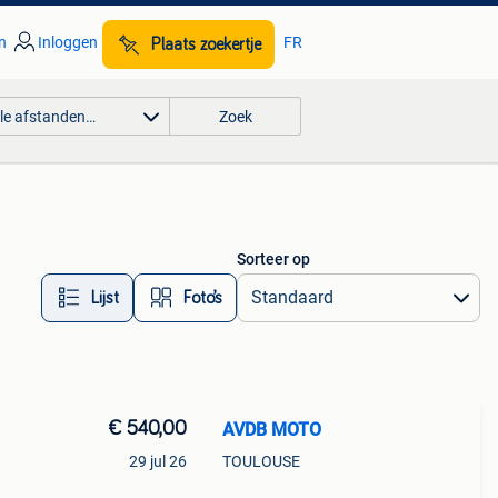
n
Inloggen
FR
Plaats zoekertje
lle afstanden…
Zoek
Sorteer op
Lijst
Foto’s
€ 540,00
AVDB MOTO
29 jul 26
TOULOUSE