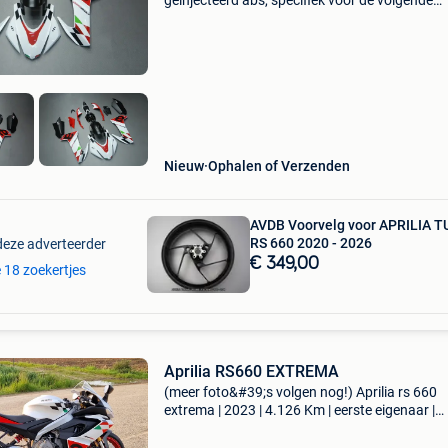
geïnjecteerd abs, specifiek voor de volgende
motoren aprilia : rs 660 / rs-660 / rs660 2020
2022 2023 2024 wij bieden 6 kleuren aan voor 
model, die all
Nieuw
Ophalen of Verzenden
AVDB Voorvelg voor APRILIA 
RS 660 2020 - 2026
deze adverteerder
€ 349,00
e 18 zoekertjes
Aprilia RS660 EXTREMA
(meer foto&#39;s volgen nog!) Aprilia rs 660
extrema | 2023 | 4.126 Km | eerste eigenaar |
nieuwstaat vraagprijs: € 9.650 Deze motor we
nieuw aangekocht bij delta motorcycle turnho