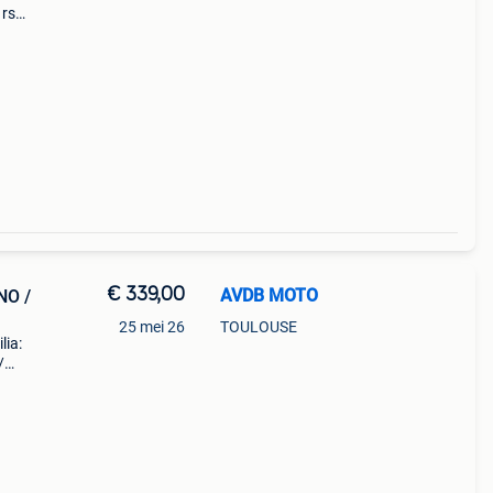
 rs
2021
€ 339,00
AVDB MOTO
NO /
25 mei 26
TOULOUSE
lia:
/
g and
essoir