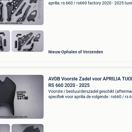
aprilia: rs 660 / rs660 factory 2020 - 2025 tuo
660 / factory 2021 2022 2023 2024 2025 ref 
pcr5 avdb moto, franse specialist in
motoraccessoire
Nieuw
Ophalen of Verzenden
AVDB Voorste Zadel voor APRILIA TUO
RS 660 2020 - 2025
Voorste / bestuurderszadel geschikt (afterma
specifiek voor aprilia de volgende : rs660 / rs 
2020 2021 2022 2023 2024 2025 rs-660 fact
2020 - 2025 tuono 660 2021 - 2025 tuono-66
factory 2