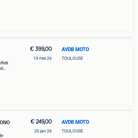
€ 399,00
AVDB MOTO
19 mei 26
TOULOUSE
ifiek
60
022 -
 oa5
€ 249,00
AVDB MOTO
UONO
20 jan 26
TOULOUSE
de