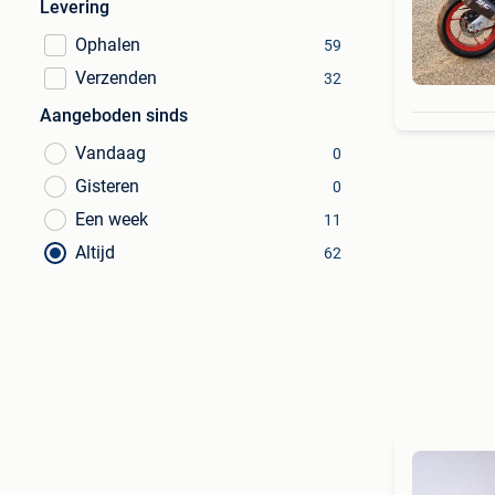
Levering
Ophalen
59
Verzenden
32
Aangeboden sinds
Vandaag
0
Gisteren
0
Een week
11
Altijd
62