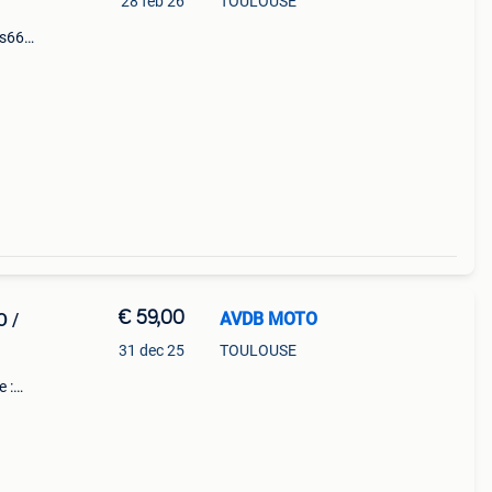
28 feb 26
TOULOUSE
rs660
 rs-
026
€ 59,00
AVDB MOTO
O /
31 dec 25
TOULOUSE
e :
5 rs-
25