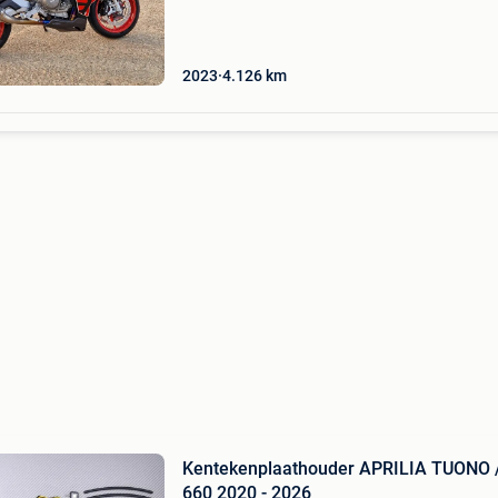
is
2023
4.126
km
Kentekenplaathouder APRILIA TUONO 
660 2020 - 2026