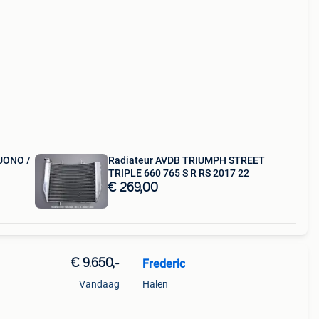
 2021
dit
TUONO /
Radiateur AVDB TRIUMPH STREET
TRIPLE 660 765 S R RS 2017 22
€ 269,00
€ 9.650,-
Frederic
Vandaag
Halen
rd
ut en