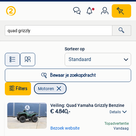
Motoren
Sorteer op
Alle afstanden…
Bewaar je zoekopdracht
Filters
Motoren
Veiling: Quad Yamaha Grizzly Benzine
€ 4.840,-
Details
Topadvertentie
Bezoek website
Vandaag