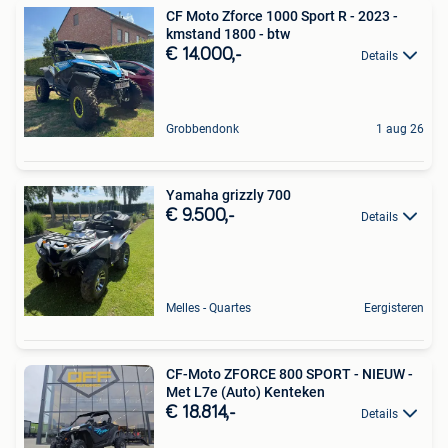
CF Moto Zforce 1000 Sport R - 2023 -
kmstand 1800 - btw
€ 14.000,-
Details
Grobbendonk
1 aug 26
Yamaha grizzly 700
€ 9.500,-
Details
Melles - Quartes
Eergisteren
CF-Moto ZFORCE 800 SPORT - NIEUW -
Met L7e (Auto) Kenteken
€ 18.814,-
Details