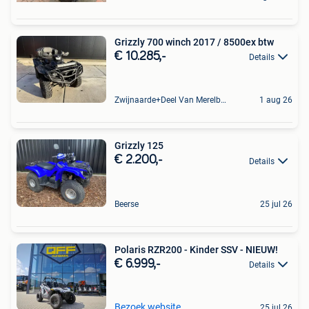
Grizzly 700 winch 2017 / 8500ex btw
€ 10.285,-
Details
Zwijnaarde+Deel Van Merelbeke
1 aug 26
Grizzly 125
€ 2.200,-
Details
Beerse
25 jul 26
Polaris RZR200 - Kinder SSV - NIEUW!
€ 6.999,-
Details
Bezoek website
25 jul 26