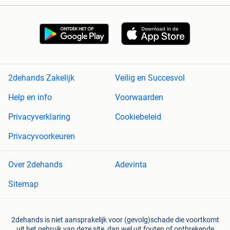
2dehands Zakelijk
Veilig en Succesvol
Help en info
Voorwaarden
Privacyverklaring
Cookiebeleid
Privacyvoorkeuren
Over 2dehands
Adevinta
Sitemap
2dehands is niet aansprakelijk voor (gevolg)schade die voortkomt
uit het gebruik van deze site, dan wel uit fouten of ontbrekende