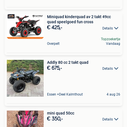
Miniquad kinderquad av 2 takt 49cc
quad speelgoed fun cross
€ 425,-
Details
Topzoekertje
Overpelt
Vandaag
Addly 80 cc 2 takt quad
€ 675,-
Details
Essen +Deel Kalmthout
4 aug 26
mini quad 50cc
€ 350,-
Details