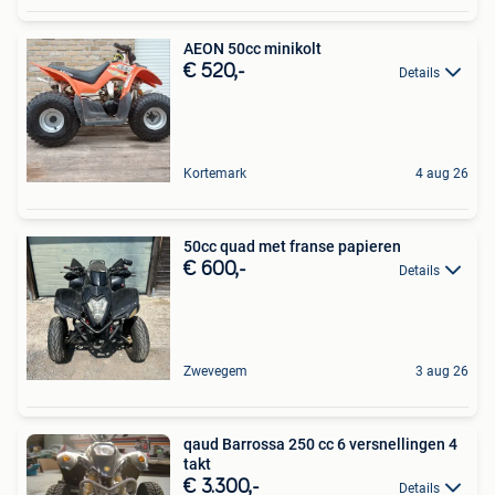
AEON 50cc minikolt
€ 520,-
Details
Kortemark
4 aug 26
50cc quad met franse papieren
€ 600,-
Details
Zwevegem
3 aug 26
qaud Barrossa 250 cc 6 versnellingen 4
takt
€ 3.300,-
Details