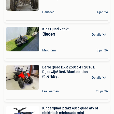
Heusden
4 jan 24
Kids Quad 2 takt
Bieden
Details
Merchtem
3 jun 26
Derbi Quad DXR 250cc 4T 2016 B
Rijbewijs! Red/Black edition
€ 3.945,-
Details
Leeuwarden
28 jul 26
Kinderquad 2 takt 49cc quad atv of
elektrisch miniquads mini