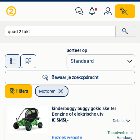
Motoren
Sorteer op
Alle afstanden…
Bewaar je zoekopdracht
Filters
Motoren
kinderbuggy buggy gokid skelter
Benzine of elektrische utv
€ 949,-
Details
Topadvertentie
Bezoek website
Vandaag