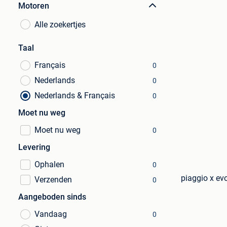
Motoren
Alle zoekertjes
Taal
Français
0
Nederlands
0
Nederlands & Français
0
Moet nu weg
Moet nu weg
0
Levering
Ophalen
0
piaggio x ev
Verzenden
0
Aangeboden sinds
Vandaag
0