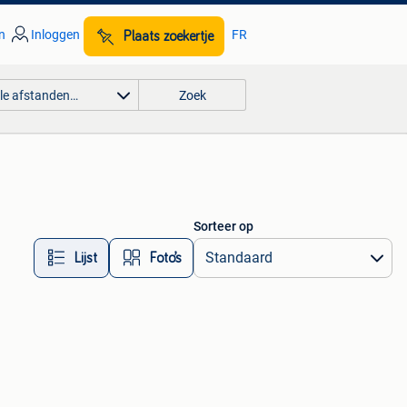
n
Inloggen
FR
Plaats zoekertje
lle afstanden…
Zoek
Sorteer op
Lijst
Foto’s