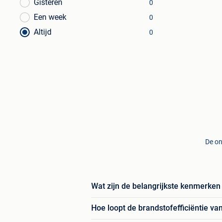
Gisteren
0
Een week
0
Altijd
0
De on
Wat zijn de belangrijkste kenmerken
Hoe loopt de brandstofefficiëntie van