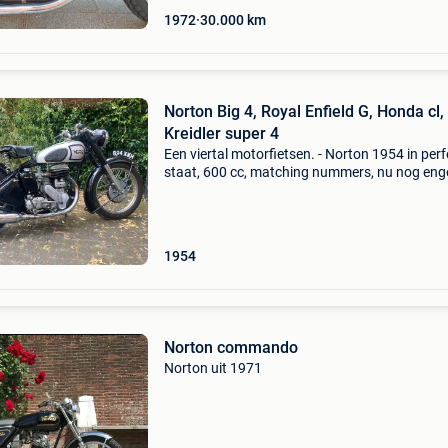
1972
30.000
km
Norton Big 4, Royal Enfield G, Honda cl,
Kreidler super 4
Een viertal motorfietsen. - Norton 1954 in perf
staat, 600 cc, matching nummers, nu nog eng
kenteken. Op 8 augustus via epic motor tradi
de veiling. - Royal enfield 1951. Nederlands ke
1954
Norton commando
Norton uit 1971