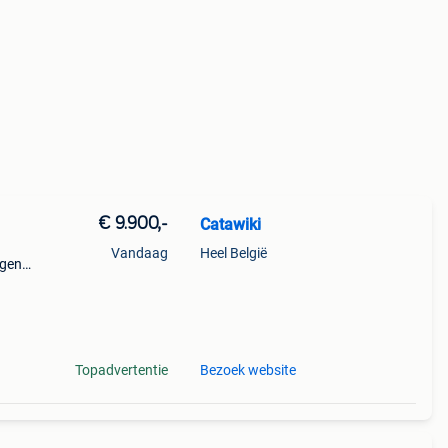
€ 9.900,-
Catawiki
Vandaag
Heel België
ngen
nt
dez
Topadvertentie
Bezoek website