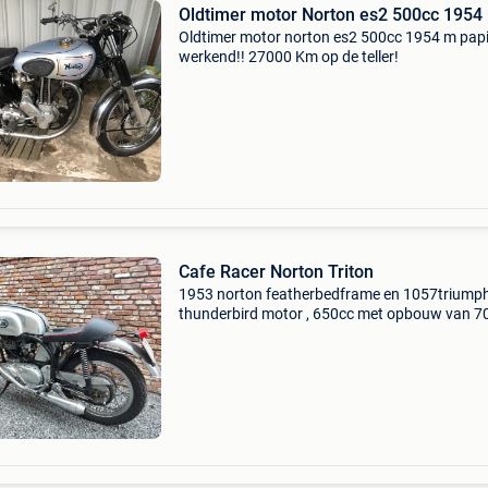
Oldtimer motor Norton es2 500cc 1954
Oldtimer motor norton es2 500cc 1954 m pap
werkend!! 27000 Km op de teller!
Cafe Racer Norton Triton
1953 norton featherbedframe en 1057triump
thunderbird motor , 650cc met opbouw van 7
cyl. Electronische ontsteking primaire ketting i
naar riem omgebouwd. Heeft belgische papier