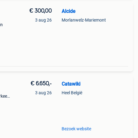
€ 300,00
Alcide
3 aug 26
Morlanwelz-Mariemont
in
€ 6.650,-
Catawiki
3 aug 26
Heel België
rkeert
mer
Bezoek website