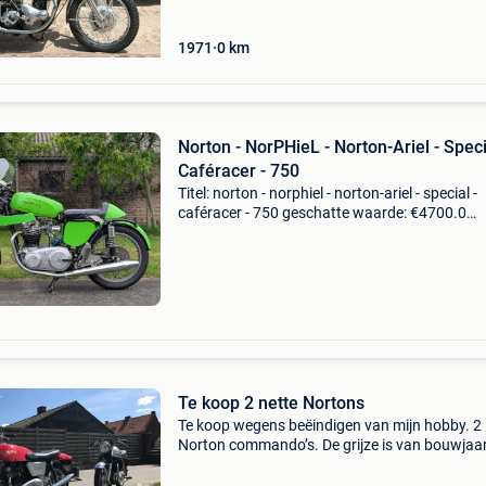
1971
0
km
Norton - NorPHieL - Norton-Ariel - Speci
Caféracer - 750
Titel: norton - norphiel - norton-ariel - special -
caféracer - 750 geschatte waarde: €4700.0
Belangrijk: winnende biedingen zijn exclusief 
koperbescherming + €3 unieke norphiel 750cc
Te koop 2 nette Nortons
Te koop wegens beëindigen van mijn hobby. 2
Norton commando’s. De grijze is van bouwjaa
1963. De rode is uit 1969. Allebei in een nette 
en lopen zeer netjes. Elektronische ontsteking 