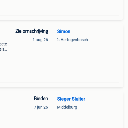
Zie omschrijving
Simon
1 aug 26
's-Hertogenbosch
ecte
els
ng op
ntek
Bieden
Sieger Sluiter
7 jun 26
Middelburg