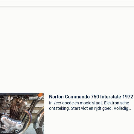
Norton Commando 750 Interstate 1972
In zeer goede en mooie staat. Elektronische
ontsteking. Start vlot en rijdt goed. Volledig
origineel. Eerste maal ingeschreven 1/74. Bel
papieren deel 1 en 2 + gelijkvormigheidsattest
desge