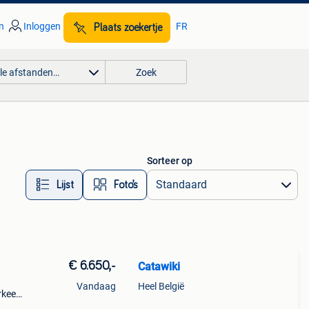
n
Inloggen
FR
Plaats zoekertje
lle afstanden…
Zoek
Sorteer op
Lijst
Foto’s
€ 6.650,-
Catawiki
Vandaag
Heel België
rkeert