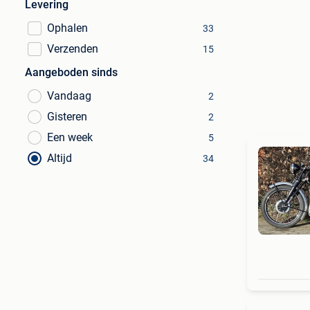
Levering
Ophalen
33
Verzenden
15
Aangeboden sinds
Vandaag
2
Gisteren
2
Een week
5
Altijd
34