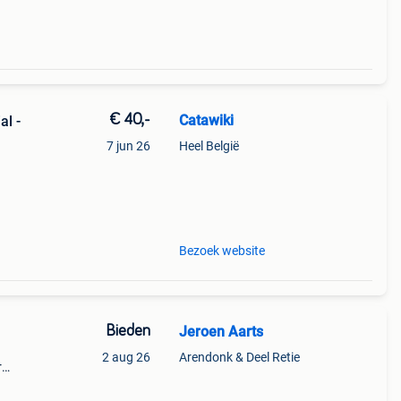
€ 40,-
Catawiki
al -
7 jun 26
Heel België
9%
 caf
Bezoek website
Bieden
Jeroen Aarts
2 aug 26
Arendonk & Deel Retie
r
staat
bij