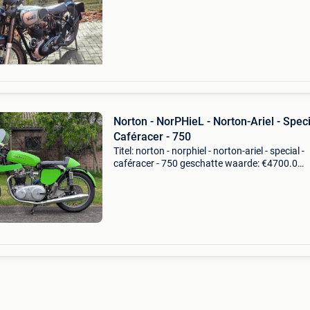
factuur met vermelding motor- en framenum
b3 8944, coc nee. T
Norton - NorPHieL - Norton-Ariel - Speci
Caféracer - 750
Titel: norton - norphiel - norton-ariel - special -
caféracer - 750 geschatte waarde: €4700.0
Belangrijk: winnende biedingen zijn exclusief 
koperbescherming + €3 unieke norphiel 750cc