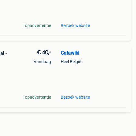
mer
Topadvertentie
Bezoek website
€ 40,-
Catawiki
al -
Vandaag
Heel België
9%
 caf
Topadvertentie
Bezoek website