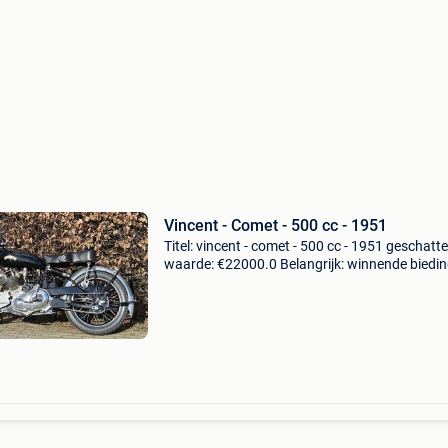
Vincent - Comet - 500 cc - 1951
Titel: vincent - comet - 500 cc - 1951 geschatte
waarde: €22000.0 Belangrijk: winnende biedi
zijn exclusief 9% koperbescherming + €3 vince
comet 500cc ohv 1951 met engelse papieren 