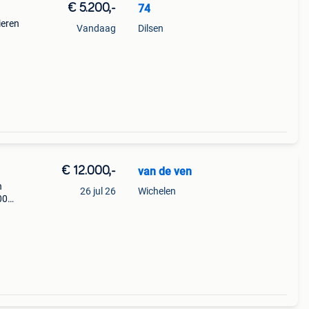
€ 5.200,-
74
ieren
Vandaag
Dilsen
€ 12.000,-
van de ven
h
26 jul 26
Wichelen
00
s
en .