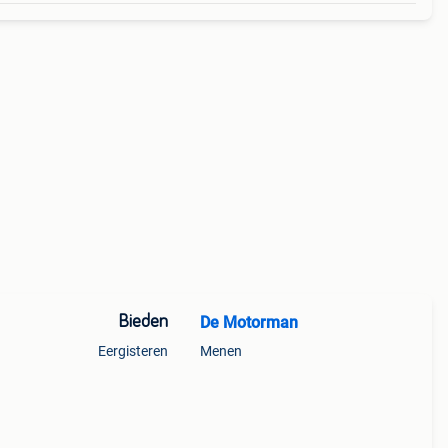
Bieden
De Motorman
Eergisteren
Menen
gische
. Kan