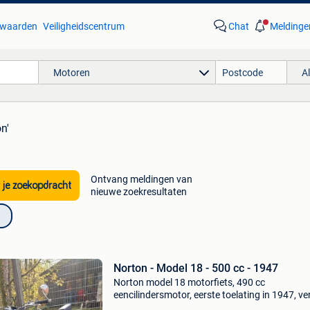
waarden
Veiligheidscentrum
Chat
Meldinge
Motoren
A
n'
Ontvang meldingen van
 je zoekopdracht
nieuwe zoekresultaten
Norton - Model 18 - 500 cc - 1947
Norton model 18 motorfiets, 490 cc
eencilindersmotor, eerste toelating in 1947, ve
in zeer goede staat en gevestigd in duitsland,