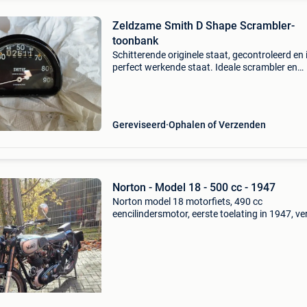
Zeldzame Smith D Shape Scrambler-
toonbank
Schitterende originele staat, gecontroleerd en 
perfect werkende staat. Ideale scrambler en
vintage enduro. Norton, bsa, ajs, velocette...
Gereviseerd
Ophalen of Verzenden
Norton - Model 18 - 500 cc - 1947
Norton model 18 motorfiets, 490 cc
eencilindersmotor, eerste toelating in 1947, ve
in zeer goede staat en gevestigd in duitsland,
factuur met vermelding motor- en framenum
b3 8944, coc nee. T