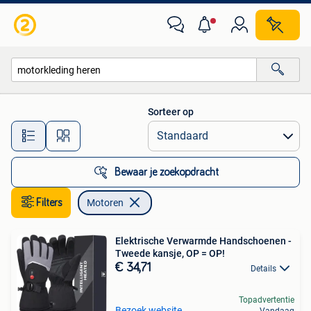
Motoren
Sorteer op
Alle afstanden…
Bewaar je zoekopdracht
Filters
Motoren
Elektrische Verwarmde Handschoenen -
Tweede kansje, OP = OP!
€ 34,71
Details
Topadvertentie
Bezoek website
Vandaag