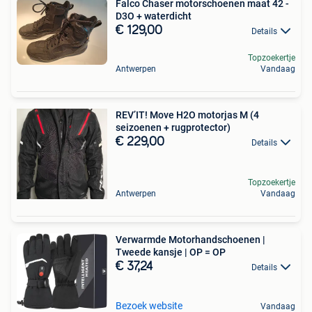
Falco Chaser motorschoenen maat 42 -
D3O + waterdicht
€ 129,00
Details
Topzoekertje
Antwerpen
Vandaag
REV’IT! Move H2O motorjas M (4
seizoenen + rugprotector)
€ 229,00
Details
Topzoekertje
Antwerpen
Vandaag
Verwarmde Motorhandschoenen |
Tweede kansje | OP = OP
€ 37,24
Details
Bezoek website
Vandaag