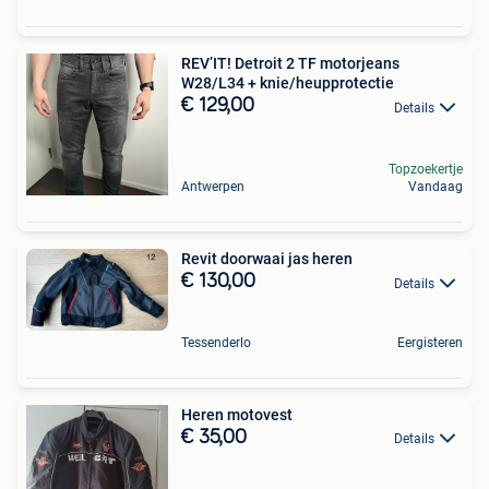
REV’IT! Detroit 2 TF motorjeans
W28/L34 + knie/heupprotectie
€ 129,00
Details
Topzoekertje
Antwerpen
Vandaag
Revit doorwaai jas heren
€ 130,00
Details
Tessenderlo
Eergisteren
Heren motovest
€ 35,00
Details