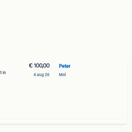
€ 100,00
Peter
t in
4 aug 26
Mol