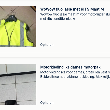
WoWoW fluo jasje met RITS Maat M
Wowow fluo jasje maat m voor motorrijder slu
met rits conditie: nieuw
Ophalen
Motorkleding ixs dames motorpak
Motorkleding ixs voor dames, broek l en vest 
Beide uitneembare binnenbekleding. Makkelijk 
wasbaar, een seizoen gedragen ( zo goed als
nieuw) fluo vest voor op motor l
Ophalen