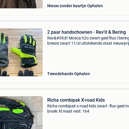
Nieuw zonder kaartje
Ophalen
2 paar handschoenen - Rev'it & Bering
Rev&#39;it! Mosca h2o zwart-geel fluo l berin
breeze zwart 11/xl uitstekende staat nieuwpri
(rev&#39;it 64,99€ - bering 34,99€)
Tweedehands
Ophalen
Richa combipak X-road Kids
Richa combipak x-road kids zwart -fluo geel 
broek: kl maat vest: 164