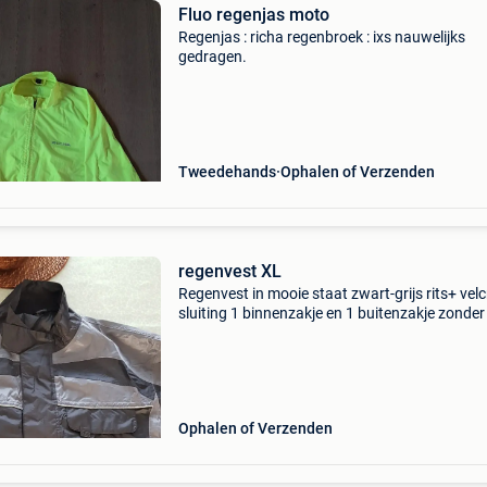
Fluo regenjas moto
Regenjas : richa regenbroek : ixs nauwelijks
gedragen.
Tweedehands
Ophalen of Verzenden
regenvest XL
Regenvest in mooie staat zwart-grijs rits+ velc
sluiting 1 binnenzakje en 1 buitenzakje zonder
enkel fluo strip is wat beschadigd, zie 2 laatst
foto&#39;s verzenden naar postpunt: &euro
Ophalen of Verzenden