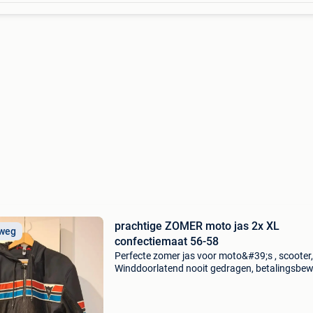
prachtige ZOMER moto jas 2x XL
 weg
confectiemaat 56-58
Perfecte zomer jas voor moto&#39;s , scooter,.
Winddoorlatend nooit gedragen, betalingsbew
toegevoegd nog in garantie zie website mkcm
vintedge air tex jas neemt u de richa, zie mijn