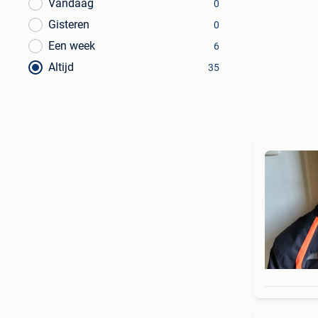
Vandaag
0
Gisteren
0
Een week
6
Altijd
35