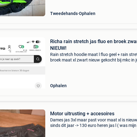
Tweedehands
Ophalen
Richa rain stretch jas fluo en broek zwa
NIEUW!
Rain stretch hoodie maat l fluo geel + rain str
broek maat xl zwart nieuw gekocht bij mkc in j
voor €200. Nooit gedragen dus nieuw ik ben 
en 78kg en past perfect boven mijn lederen m
Ophalen
Motor uitrusting + accesoires
Dames jas 3xl maar past voor maat xl is nieu
sinds dit jaar -> 130 euro heren jas l ( was mijn
jas) 80 euro broek 46 maar past als xl (legging
super comfortabel) ook nieuws sinds dit jaar