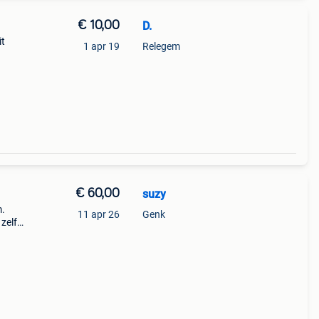
€ 10,00
D.
it
1 apr 19
Relegem
€ 60,00
suzy
m.
11 apr 26
Genk
zelf