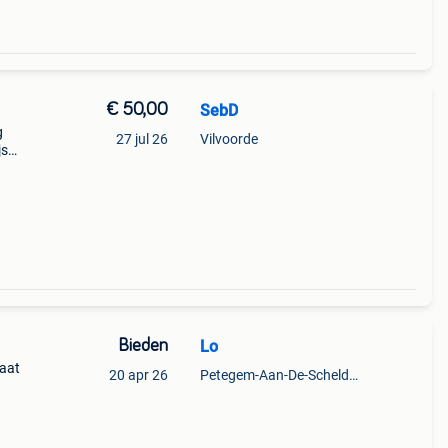
€ 50,00
SebD
g
27 jul 26
Vilvoorde
js
Bieden
Lo
maat
20 apr 26
Petegem-Aan-De-Schelde + Deel Van Oudenaarde