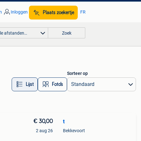
n
Inloggen
FR
Plaats zoekertje
lle afstanden…
Zoek
Sorteer op
Lijst
Foto’s
€ 30,00
t
2 aug 26
Bekkevoort