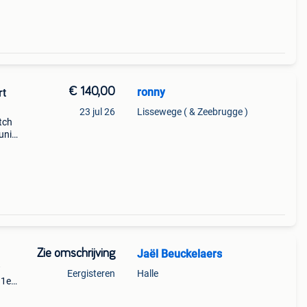
€ 140,00
ronny
rt
23 jul 26
Lissewege ( & Zeebrugge )
etch
uni
1m77
o
Zie omschrijving
Jaël Beuckelaers
w
Eergisteren
Halle
 1e
 stof