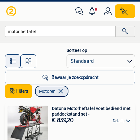
Motoren
Sorteer op
Alle afstanden…
Bewaar je zoekopdracht
Filters
Motoren
Datona Motorheftafel voet bediend met
paddockstand set -
€ 839,20
Details