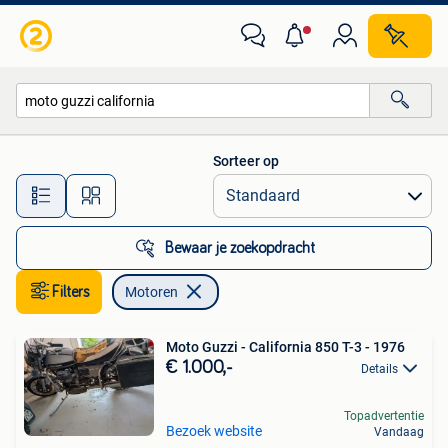
Motoren
Sorteer op
Alle afstanden…
Bewaar je zoekopdracht
Filters
Motoren
Moto Guzzi - California 850 T-3 - 1976
€ 1.000,-
Details
Topadvertentie
Bezoek website
Vandaag