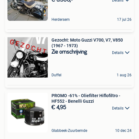
Details
Herdersem
17 jul 26
Gezocht: Moto Guzzi V700, V7, V850
(1967 - 1973)
Zie omschrijving
Details
Duffel
1 aug 26
PROMO -61% - Oliefilter Hiflofiltro -
HF552 - Benelli Guzzi
€ 4,95
Details
Glabbeek-Zuurbemde
10 dec 24