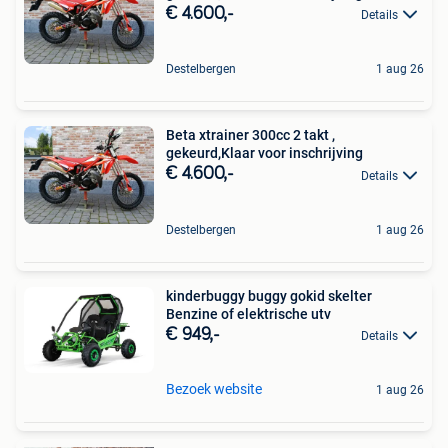
€ 4.600,-
Details
Destelbergen
1 aug 26
Beta xtrainer 300cc 2 takt ,
gekeurd,Klaar voor inschrijving
€ 4.600,-
Details
Destelbergen
1 aug 26
kinderbuggy buggy gokid skelter
Benzine of elektrische utv
€ 949,-
Details
Bezoek website
1 aug 26