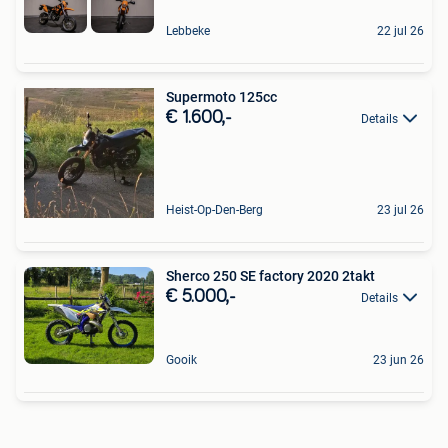
Lebbeke
22 jul 26
Supermoto 125cc
€ 1.600,-
Details
Heist-Op-Den-Berg
23 jul 26
Sherco 250 SE factory 2020 2takt
€ 5.000,-
Details
Gooik
23 jun 26