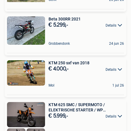
Beta 300RR 2021
€ 5.299,-
Details
Grobbendonk
24 jun 26
KTM 250 sxf van 2018
€ 4.000,-
Details
Mol
1 jul 26
KTM 625 SMC / SUPERMOTO /
ELEKTRISCHE STARTER / WP
SUSPENSIO
€ 5.999,-
Details