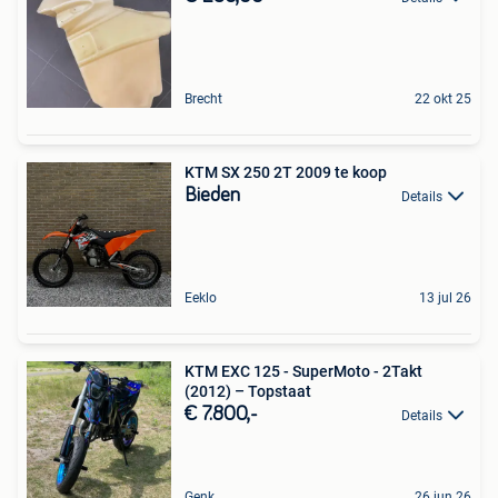
Brecht
22 okt 25
KTM SX 250 2T 2009 te koop
Bieden
Details
Eeklo
13 jul 26
KTM EXC 125 - SuperMoto - 2Takt
(2012) – Topstaat
€ 7.800,-
Details
Genk
26 jun 26