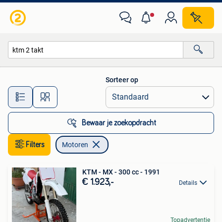
Motoren
Sorteer op
Alle afstanden…
Bewaar je zoekopdracht
Filters
Motoren
KTM - MX - 300 cc - 1991
€ 1.923,-
Details
Topadvertentie