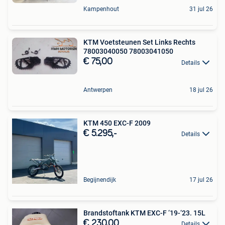
Kampenhout
31 jul 26
KTM Voetsteunen Set Links Rechts
78003040050 78003041050
€ 75,00
Details
Antwerpen
18 jul 26
KTM 450 EXC-F 2009
€ 5.295,-
Details
Begijnendijk
17 jul 26
Brandstoftank KTM EXC-F ‘19-‘23. 15L
€ 230,00
Details