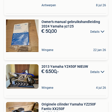
Antwerpen
8 jul 26
Owner's manual gebruikshandleiding
2024 Yamaha yz125
€ 50,00
Details
Wingene
22 jan 26
2013 Yamaha YZ450F NIEUW
€ 6.500,-
Details
Wingene
4 jul 26
Originele cilinder Yamaha YZ250F
Fantic XX250F