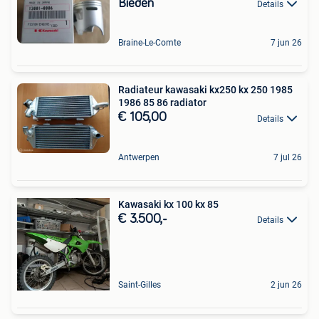
Bieden
Details
Braine-Le-Comte
7 jun 26
Radiateur kawasaki kx250 kx 250 1985
1986 85 86 radiator
€ 105,00
Details
Antwerpen
7 jul 26
Kawasaki kx 100 kx 85
€ 3.500,-
Details
Saint-Gilles
2 jun 26