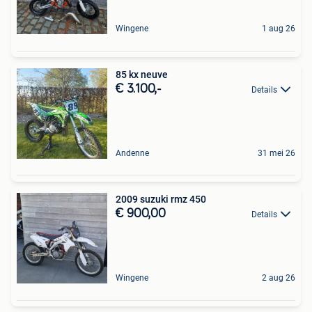
Wingene
1 aug 26
85 kx neuve
€ 3.100,-
Details
Andenne
31 mei 26
2009 suzuki rmz 450
€ 900,00
Details
Wingene
2 aug 26