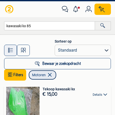
Motoren
Sorteer op
Alle afstanden…
Bewaar je zoekopdracht
Filters
Motoren
Tekoop kawasaki kx
€ 15,00
Details