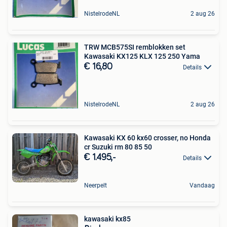
NistelrodeNL
2 aug 26
TRW MCB575SI remblokken set
Kawasaki KX125 KLX 125 250 Yama
€ 16,80
Details
NistelrodeNL
2 aug 26
Kawasaki KX 60 kx60 crosser, no Honda
cr Suzuki rm 80 85 50
€ 1.495,-
Details
Neerpelt
Vandaag
kawasaki kx85