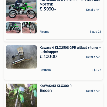
KAWASAKI KLX 250 Garantie 1 ou 2 ans
MOTOSD
€ 3.990,-
Details
Fleurus
5 aug 26
Kawasaki KLX250S GPR uitlaat + tuner +
luchthapper
€ 400,00
Details
Beernem
3 jul 26
KAWASAKI KLX300 R
Bieden
Details