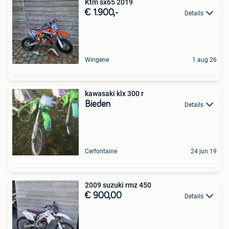
Ktm sx65 2019
€ 1.900,-
Details
Wingene
1 aug 26
kawasaki klx 300 r
Bieden
Details
Cerfontaine
24 jun 19
2009 suzuki rmz 450
€ 900,00
Details