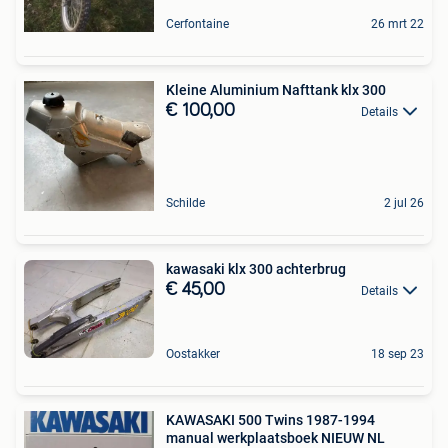
Cerfontaine
26 mrt 22
Kleine Aluminium Nafttank klx 300
€ 100,00
Details
Schilde
2 jul 26
kawasaki klx 300 achterbrug
€ 45,00
Details
Oostakker
18 sep 23
KAWASAKI 500 Twins 1987-1994
manual werkplaatsboek NIEUW NL