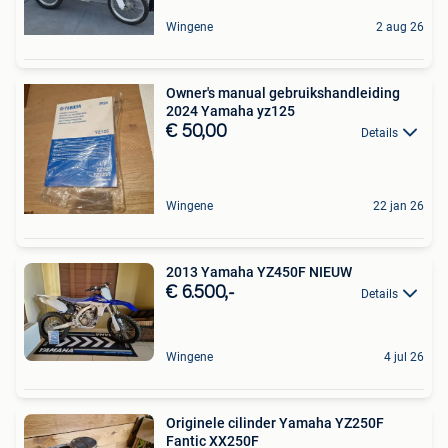
Wingene
2 aug 26
Owner's manual gebruikshandleiding
2024 Yamaha yz125
€ 50,00
Details
Wingene
22 jan 26
2013 Yamaha YZ450F NIEUW
€ 6.500,-
Details
Wingene
4 jul 26
Originele cilinder Yamaha YZ250F
Fantic XX250F