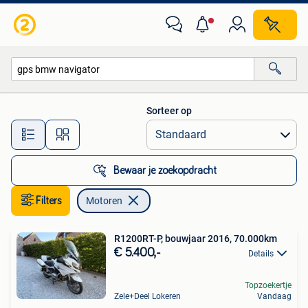
Motoren
Sorteer op
Alle afstanden…
Bewaar je zoekopdracht
Filters
Motoren
R1200RT-P, bouwjaar 2016, 70.000km
€ 5.400,-
Details
Topzoekertje
Zele+Deel Lokeren
Vandaag