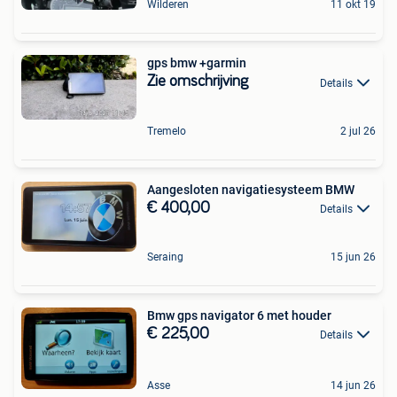
Wilderen
11 okt 19
gps bmw +garmin
Zie omschrijving
Details
Tremelo
2 jul 26
Aangesloten navigatiesysteem BMW
€ 400,00
Details
Seraing
15 jun 26
Bmw gps navigator 6 met houder
€ 225,00
Details
Asse
14 jun 26