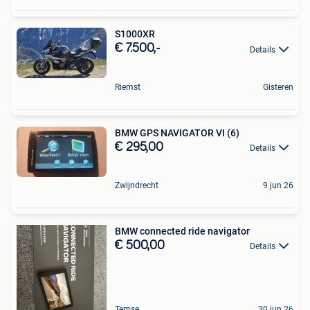
S1000XR
€ 7.500,-
Details
Riemst
Gisteren
BMW GPS NAVIGATOR VI (6)
€ 295,00
Details
Zwijndrecht
9 jun 26
BMW connected ride navigator
€ 500,00
Details
Temse
30 jun 26