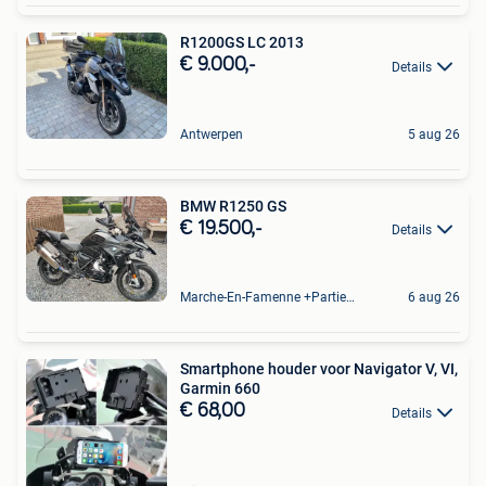
R1200GS LC 2013
€ 9.000,-
Details
Antwerpen
5 aug 26
BMW R1250 GS
€ 19.500,-
Details
Marche-En-Famenne +Partie De Baillonville Et Noiseux
6 aug 26
Smartphone houder voor Navigator V, VI,
Garmin 660
€ 68,00
Details