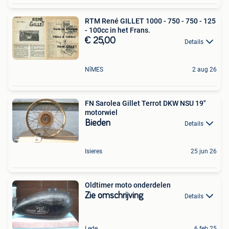
RTM René GILLET 1000 - 750 - 750 - 125
- 100cc in het Frans.
€ 25,00
Details
NîMES
2 aug 26
FN Sarolea Gillet Terrot DKW NSU 19"
motorwiel
Bieden
Details
Isieres
25 jun 26
Oldtimer moto onderdelen
Zie omschrijving
Details
Lede
6 feb 25