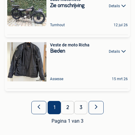
Zie omschrijving
Details
Turnhout
12 jul 26
Veste de moto Richa
Bieden
Details
Assesse
15 mrt 26
1
2
3
Pagina 1 van 3