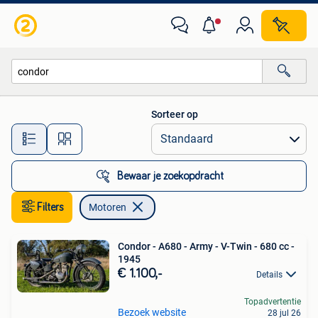
Motoren
Sorteer op
Alle afstanden…
Bewaar je zoekopdracht
Filters
Motoren
Condor - A680 - Army - V-Twin - 680 cc -
1945
€ 1.100,-
Details
Topadvertentie
Bezoek website
28 jul 26