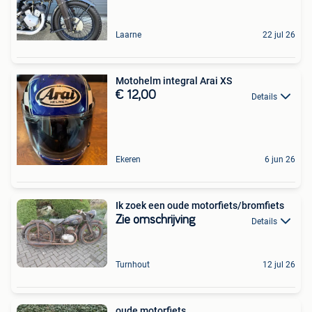
Laarne
22 jul 26
Motohelm integral Arai XS
€ 12,00
Details
Ekeren
6 jun 26
Ik zoek een oude motorfiets/bromfiets
Zie omschrijving
Details
Turnhout
12 jul 26
oude motorfiets