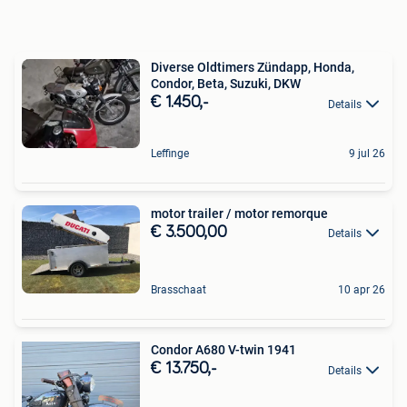
Diverse Oldtimers Zündapp, Honda,
Condor, Beta, Suzuki, DKW
€ 1.450,-
Details
Leffinge
9 jul 26
motor trailer / motor remorque
€ 3.500,00
Details
Brasschaat
10 apr 26
Condor A680 V-twin 1941
€ 13.750,-
Details