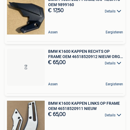
OEM 9899160
€ 17,50
Details
Assen
Eergisteren
BMW K1600 KAPPEN RECHTS OP
FRAME OEM 46518520912 NIEUW ORG
B
€ 65,00
Details
Assen
Eergisteren
BMW K1600 KAPPEN LINKS OP FRAME
OEM 46518520911 NIEUW
€ 65,00
Details