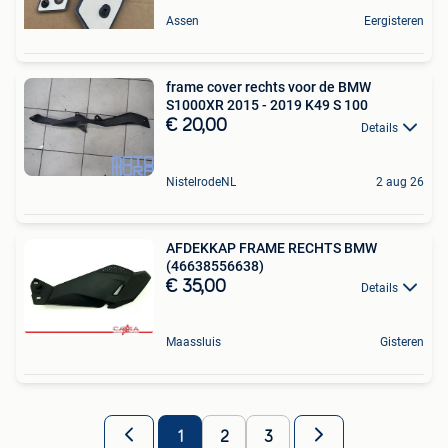
Assen
Eergisteren
frame cover rechts voor de BMW
S1000XR 2015 - 2019 K49 S 100
€ 20,00
Details
NistelrodeNL
2 aug 26
AFDEKKAP FRAME RECHTS BMW
(46638556638)
€ 35,00
Details
Maassluis
Gisteren
1
2
3