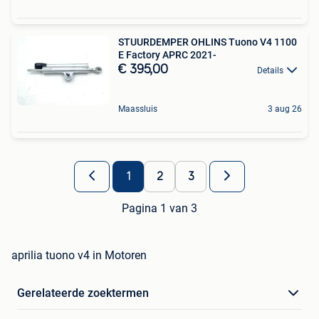
STUURDEMPER OHLINS Tuono V4 1100
E Factory APRC 2021-
€ 395,00
Details
Maassluis
3 aug 26
1
2
3
Pagina 1 van 3
aprilia tuono v4 in Motoren
Gerelateerde zoektermen