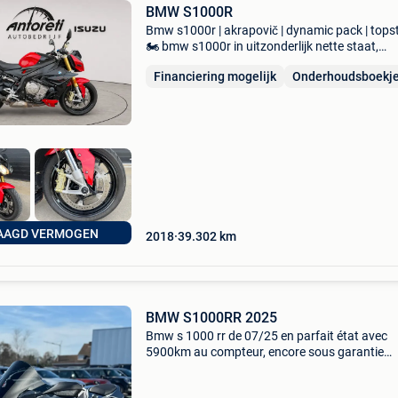
BMW S1000R
Bmw s1000r | akrapovič | dynamic pack | tops
🏍️ bmw s1000r in uitzonderlijk nette staat,
afgewerkt in de sportieve combinatie racing re
Financiering mogelijk
Onderhoudsboekj
blackstorm metallic. Deze krachtige naked bik
combineert
AAGD VERMOGEN
2018
39.302
km
BMW S1000RR 2025
Bmw s 1000 rr de 07/25 en parfait état avec
5900km au compteur, encore sous garantie
constructeur bmw. Couleur: n3r blue stone met
pack race (228) • chaîne m endurance (18a) •