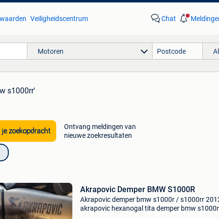
waarden
Veiligheidscentrum
Chat
Meldinge
Motoren
A
w s1000rr'
Ontvang meldingen van
 je zoekopdracht
nieuwe zoekresultaten
Akrapovic Demper BMW S1000R
Akrapovic demper bmw s1000r / s1000rr 201
akrapovic hexanogal tita demper bmw s1000r
s1000rr 2012 bmw s1000rr van 2005 tot met