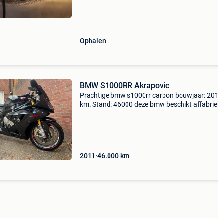
uitlaat past ook voor scooter bmw 600cc 650
moet wel verlingsto
Ophalen
BMW S1000RR Akrapovic
Prachtige bmw s1000rr carbon bouwjaar: 20
km. Stand: 46000 deze bmw beschikt affabrie
over de volgende opties: - dynamic pakket - dt
dynamic traction control - ddc dynamic damp
control - quicks
2011
46.000
km