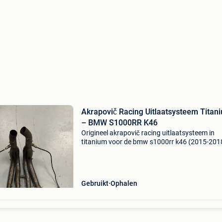
Akrapovič Racing Uitlaatsysteem Titan
– BMW S1000RR K46
Origineel akrapovič racing uitlaatsysteem in
titanium voor de bmw s1000rr k46 (2015-201
Het systeem bestaat uit: titanium uitlaatsprui
(headers) met lambdasondes titanium akrapo
einddemper
Gebruikt
Ophalen