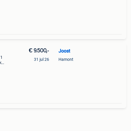
cc
€ 9.500,-
Joost
11
31 jul 26
Hamont
k
c
ing