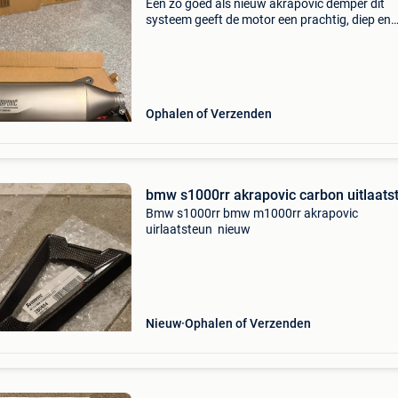
Een zo goed als nieuw akrapovic demper dit
systeem geeft de motor een prachtig, diep en
sportief geluid en zorgt voor een strakke uitstr
Geschikt voor de volgende modellen (2019 en
nieuwer): bmw
Ophalen of Verzenden
bmw s1000rr akrapovic carbon uitlaats
Bmw s1000rr bmw m1000rr akrapovic
uirlaatsteun nieuw
Nieuw
Ophalen of Verzenden