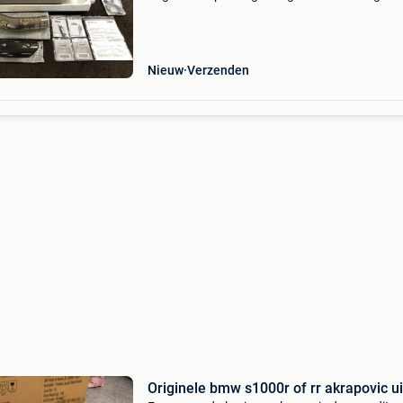
bmw accessoire met het "akrapovic hp" laser l
Alles voor de montage is aanwezig (zie fot
Nieuw
Verzenden
Originele bmw s1000r of rr akrapovic ui