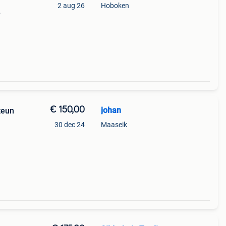
2 aug 26
Hoboken
aling.
€ 150,00
johan
teun
30 dec 24
Maaseik