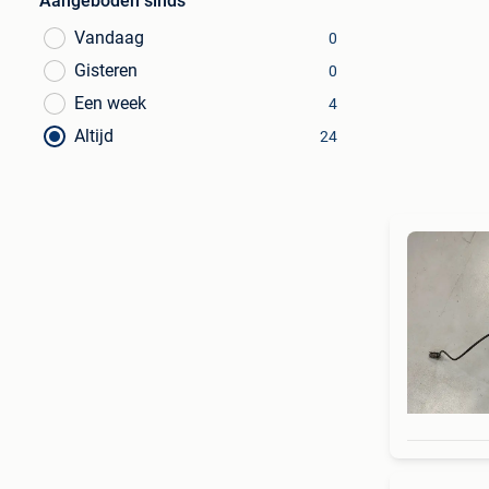
Aangeboden sinds
Vandaag
0
Gisteren
0
Een week
4
Altijd
24