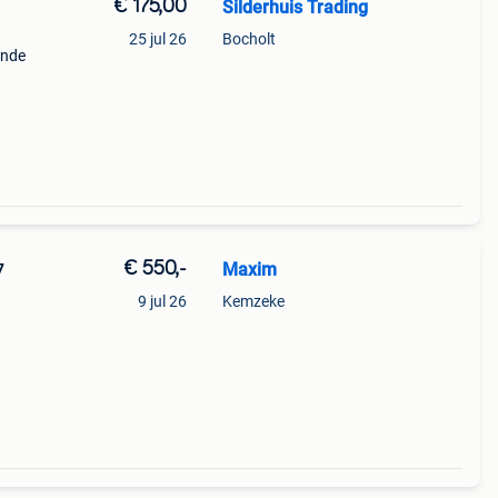
€ 175,00
Silderhuis Trading
25 jul 26
Bocholt
ende
ovic
teunen
€ 550,-
Maxim
7
9 jul 26
Kemzeke