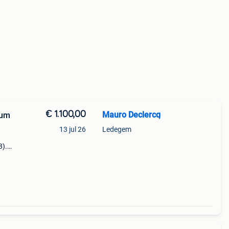
€ 1.100,00
Mauro Declercq
ium
13 jul 26
Ledegem
8).
tstuk
vič