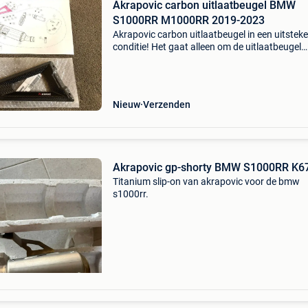
Akrapovic carbon uitlaatbeugel BMW
S1000RR M1000RR 2019-2023
Akrapovic carbon uitlaatbeugel in een uitstek
conditie! Het gaat alleen om de uitlaatbeugel
zonder boutjes. Het past samen met de akrap
uitlaat s-b10so10-zc als de passagiers voets
verwi
Nieuw
Verzenden
Akrapovic gp-shorty BMW S1000RR K6
Titanium slip-on van akrapovic voor de bmw
s1000rr.