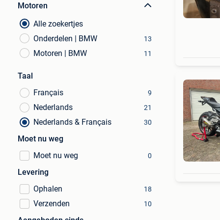
Motoren
Alle zoekertjes
Onderdelen | BMW
13
Motoren | BMW
11
Taal
Français
9
Nederlands
21
Nederlands & Français
30
Moet nu weg
Moet nu weg
0
Levering
Ophalen
18
Verzenden
10