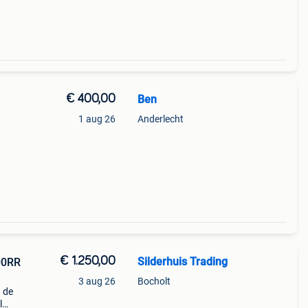
€ 400,00
Ben
1 aug 26
Anderlecht
€ 1.250,00
Silderhuis Trading
00RR
3 aug 26
Bocholt
n de
l