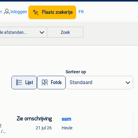
n
Inloggen
FR
Plaats zoekertje
lle afstanden…
Zoek
Sorteer op
Lijst
Foto’s
Zie omschrijving
sam
2
21 jul 26
Heule
 /
 2019