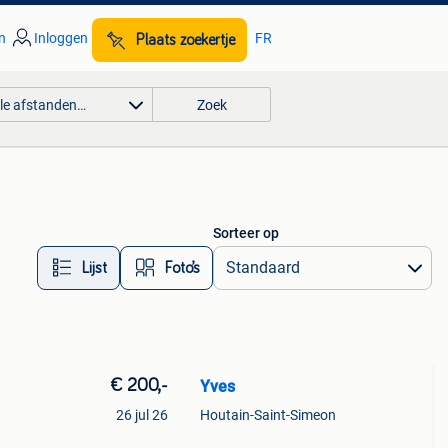
n
Inloggen
FR
Plaats zoekertje
lle afstanden…
Zoek
Sorteer op
Lijst
Foto’s
€ 200,-
Yves
26 jul 26
Houtain-Saint-Simeon