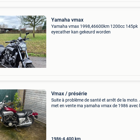
Yamaha vmax
Yamaha vmax 1998,46600km 1200cc 145pk
eyecather kan gekeurd worden
Vmax / présérie
Suite à problème de santé et arrêt de la moto.
met en vente ma yamaha vmax de 1986 avec 
particularité d’être une pré-série la première 
vendue était reprise sous le numéro de châssi
000
1986
4.400
km