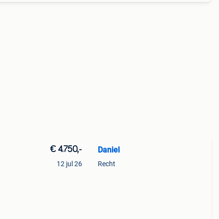
€ 4.750,-
Daniel
12 jul 26
Recht