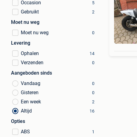
Occasion
5
Gebruikt
2
Moet nu weg
Moet nu weg
0
Levering
Ophalen
14
Verzenden
0
Aangeboden sinds
Vandaag
0
Gisteren
0
Een week
2
Altijd
16
Opties
ABS
1