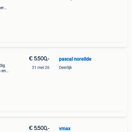
mer
arde
€ 5.500,-
pascal noreilde
dig
31 mei 26
Deerlijk
n en
er
€ 5.500,-
vmax