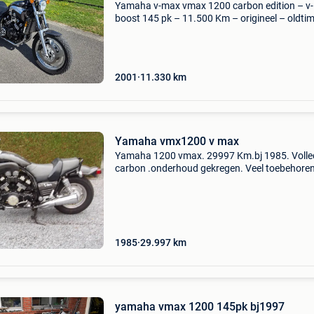
Yamaha v-max vmax 1200 carbon edition – v-
boost 145 pk – 11.500 Km – origineel – oldti
uitzonderlijk originele en bijzonder gaaf bewa
yamaha v-max 1200 voor de liefhebber of
verzamelaar. Eerste
2001
11.330
km
Yamaha vmx1200 v max
Yamaha 1200 vmax. 29997 Km.bj 1985. Volle
carbon .onderhoud gekregen. Veel toebehore
accessoires.. Extra motor voor
onderdelen,kader,volledig coverset,pinkers. Ze
mooie v max voor echte liefh
1985
29.997
km
yamaha vmax 1200 145pk bj1997