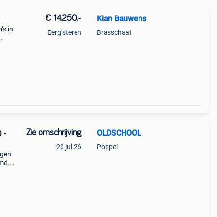
€ 14.250,-
Kian Bauwens
s in
Eergisteren
Brasschaat
Zie omschrijving
OLDSCHOOL
 -
20 jul 26
Poppel
egen
md.
750 cc
n min