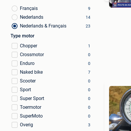
Français
9
Nederlands
14
Nederlands & Français
23
Type motor
Chopper
1
Crossmotor
0
Enduro
0
Naked bike
7
Scooter
0
Sport
0
Super Sport
0
Toermotor
0
SuperMoto
0
Overig
3