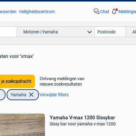
waarden
Veiligheidscentrum
Chat
Meldinge
Motoren | Yamaha
A
aten
voor 'vmax'
Ontvang meldingen van
 je zoekopdracht
nieuwe zoekresultaten
Yamaha
Verwijder filters
Yamaha V-max 1200 Sissybar
Sissy bar voor yamaha v-max 1200