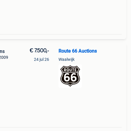
€ 7.500,-
Route 66 Auctions
ons
 2009
24 jul 26
Waalwijk