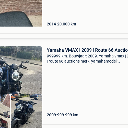
2014
20.000
km
Yamaha VMAX | 2009 | Route 66 Aucti
999999 km. Bouwjaar: 2009. Yamaha vmax |
| route 66 auctions merk: yamahamodel:
vmaxtellerstand: 999999 kmbrandstofsoort:
benzinebouwjaar: 2009transmissie:
handgeschakeldkleur: zwartbtw/marge: ma
2009
999.999
km