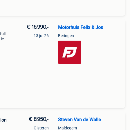
€ 16.990,-
Motorhuis Felix & Jos
ull
13 jul 26
Beringen
ie
mmer:
(100
€ 8.950,-
Steven Van de Walle
ion
Gisteren
Maldegem