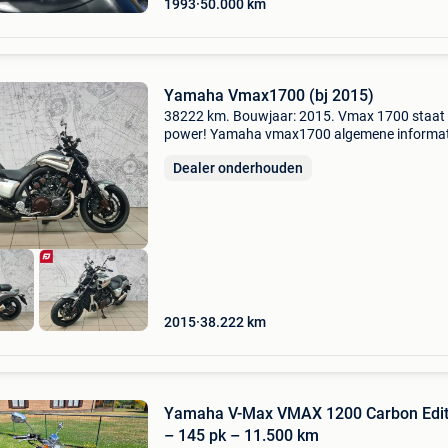
1993
50.000
km
Yamaha Vmax1700 (bj 2015)
38222 km. Bouwjaar: 2015. Vmax 1700 staat f
power! Yamaha vmax1700 algemene informat
constructiejaar: 2015 kleur: grijs referentienu
Dealer onderhouden
p035 technische informatie vermogen: 74 kw 
pk) aanta
2015
38.222
km
Yamaha V-Max VMAX 1200 Carbon Edit
– 145 pk – 11.500 km