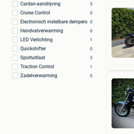
Cardan-aandrijving
5
Cruise Control
0
Electronisch instelbare dempers
0
Handvatverwarming
0
LED Verlichting
1
Quickshifter
0
Sportuitlaat
3
Traction Control
1
Zadelverwarming
0