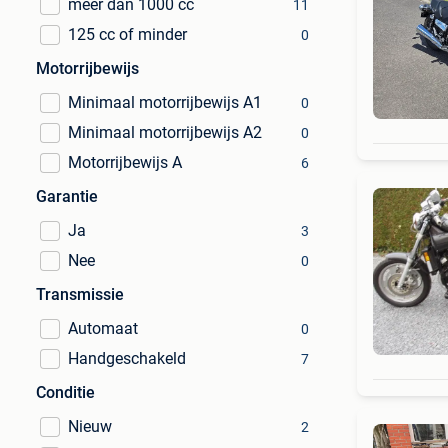
meer dan 1000 cc
11
125 cc of minder
0
Motorrijbewijs
Minimaal motorrijbewijs A1
0
Minimaal motorrijbewijs A2
0
Motorrijbewijs A
6
Garantie
Ja
3
Nee
0
Transmissie
Automaat
0
Handgeschakeld
7
Conditie
Nieuw
2