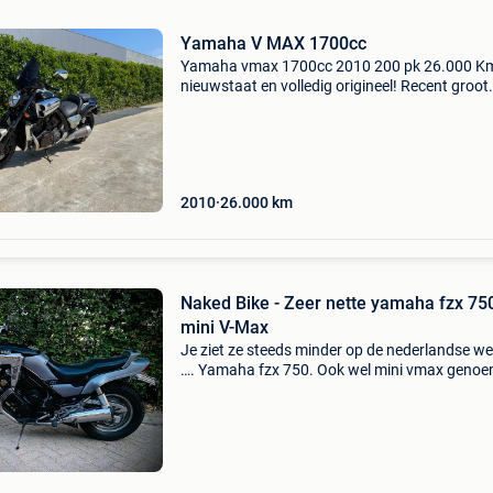
Yamaha V MAX 1700cc
Yamaha vmax 1700cc 2010 200 pk 26.000 Km’
nieuwstaat en volledig origineel! Recent groot
onderhoud gehad: alle oliën en filters inclusief
luchtfilters bougies cardan olie enz nieuw
windscherm even
2010
26.000
km
Naked Bike - Zeer nette yamaha fzx 750
mini V-Max
Je ziet ze steeds minder op de nederlandse w
…. Yamaha fzx 750. Ook wel mini vmax genoe
Er staan d’r nog zo’n 175 geregistreerd in nl (
versie) in hele mooie onverprutste staat, (gee