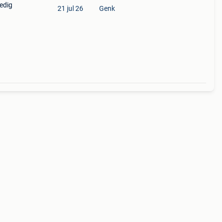
edig
21 jul 26
Genk
lle