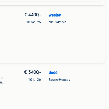
€ 4.400,-
wesley
18 mei 26
Nieuwkerke
€ 3.400,-
dédé
 Je
10 jul 26
Beyne-Heusay
la
moto
s 2en-