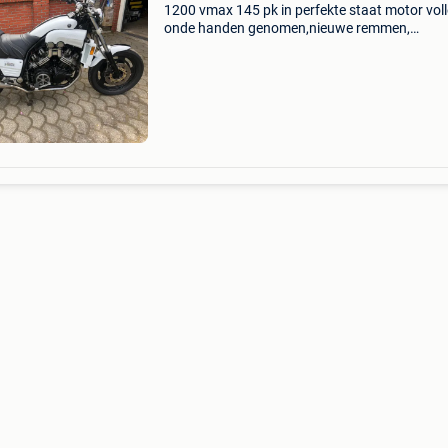
1200 vmax 145 pk in perfekte staat motor voll
onde handen genomen,nieuwe remmen,
borages,rollementen van balhoofd
vervangen,carburateur ultasoon gereingd en a
dichtingen vervangen voorvork dich