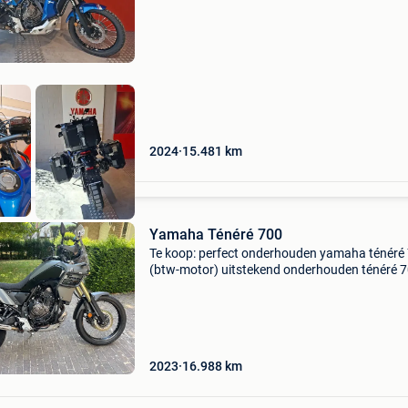
2024
15.481
km
Yamaha Ténéré 700
Te koop: perfect onderhouden yamaha ténéré
(btw-motor) uitstekend onderhouden ténéré 
die direct klaar is voor gebruik. Dit exemplaar i
uitsluitend gebruikt voor woon-werkverkeer e
jaarli
2023
16.988
km