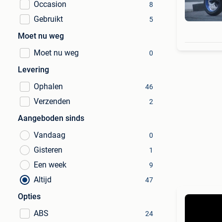
Occasion
8
Gebruikt
5
Moet nu weg
Moet nu weg
0
Levering
Ophalen
46
Verzenden
2
Aangeboden sinds
Vandaag
0
Gisteren
1
Een week
9
Altijd
47
Opties
ABS
24