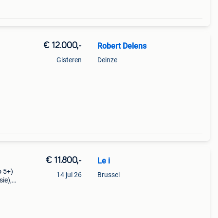
€ 12.000,-
Robert Delens
Gisteren
Deinze
t,
€ 11.800,-
Le i
o 5+)
14 jul 26
Brussel
ie),
s over