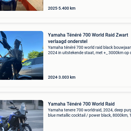
2025
5.400
km
Yamaha Ténéré 700 World Raid Zwart
verlaagd onderstel
Yamaha ténéré 700 world raid black bouwjaar
2024 in uitstekende staat, met +_ 3000km op 
teller. Door yamaha verlaagd frame voor men
met een lengte van 1m65 -1m80 zithoogte +_ 
cm het kind voor
2024
3.003
km
Yamaha Ténéré 700 World Raid
Yamaha tenere 700 worldraid, 2024, deep pur
blue metallic cocktail / power black, 8000km, 
eigenaar, oh-historiek, nieuwstaat! Deze xt700
is uitgerust met o.a.; Abs tft kleurendisplay bc