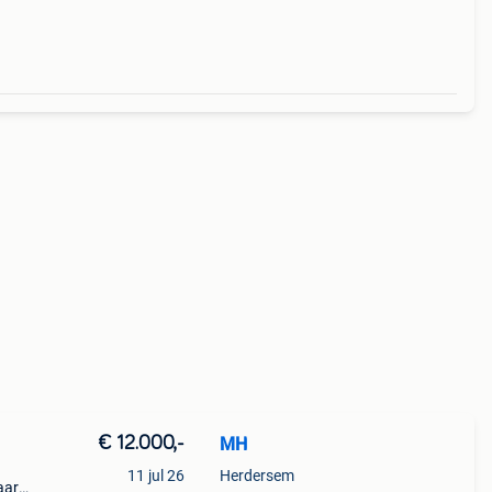
€ 12.000,-
MH
11 jul 26
Herdersem
aar