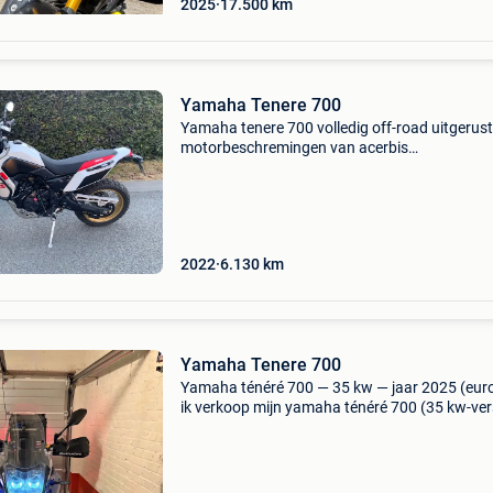
2025
17.500
km
Yamaha Tenere 700
Yamaha tenere 700 volledig off-road uitgerust
motorbeschremingen van acerbis
carrosseriebeschermping brede voetsteunen
hendelbeschermingen, blackbuster mivv uitlaa
originele erbij verstelbare koppel
2022
6.130
km
Yamaha Tenere 700
Yamaha ténéré 700 — 35 kw — jaar 2025 (eur
ik verkoop mijn yamaha ténéré 700 (35 kw-vers
jaar 2025, met 5.400 Km op de teller. De fiets i
het algemeen in zeer goede staat, rijdt perfect