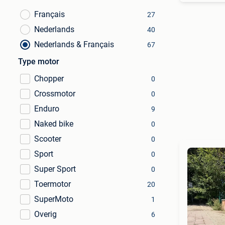
Français
27
Nederlands
40
Nederlands & Français
67
Type motor
Chopper
0
Crossmotor
0
Enduro
9
Naked bike
0
Scooter
0
Sport
0
Super Sport
0
Toermotor
20
SuperMoto
1
Overig
6