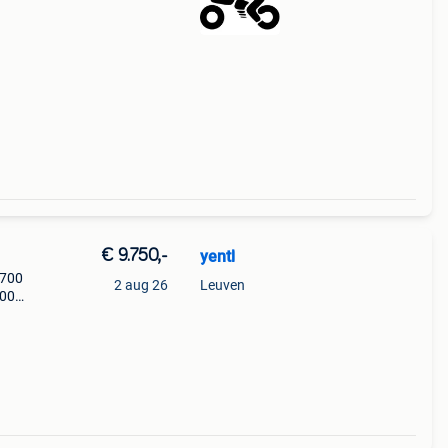
€ 9.750,-
yentl
 700
2 aug 26
Leuven
700
s
n een