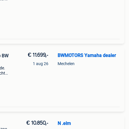
s
erhoud
€ 11.699,-
BWMOTORS Yamaha dealer
@ BW
1 aug 26
Mechelen
nde.
chte
e je
€ 10.850,-
N .elm