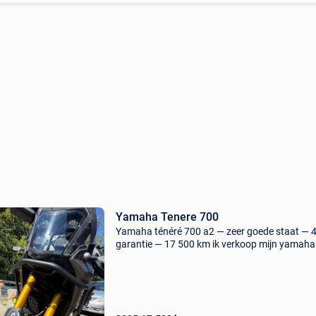
Yamaha Tenere 700
Yamaha ténéré 700 a2 — zeer goede staat — 4
garantie — 17 500 km ik verkoop mijn yamaha
ténéré 700 a2 in uitstekende staat. 17.500 Km
(progressieve kilometerstand) het onderhoud
de 1.000 Km