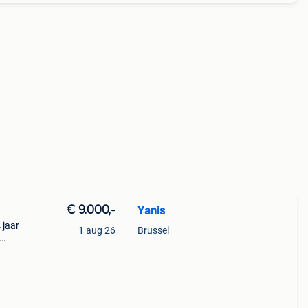
€ 9.000,-
Yanis
 jaar
1 aug 26
Brussel
 van