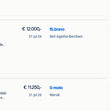
€ 12.000,-
fb.bravo
31 jul 26
Sint-Agatha-Berchem
de
sen
85
€ 11.250,-
G-moto
plish
31 jul 26
Wervik
1e
z t7
 fu