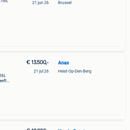
 700,
21 jun 26
Brussel
er het
€ 13.500,-
Anas
21 jul 26
Heist-Op-Den-Berg
26).
eeft
n
en. De