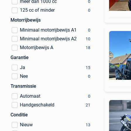
meer dan 1000 cc
0
125 cc of minder
0
Motorrijbewijs
Minimaal motorrijbewijs A1
0
Minimaal motorrijbewijs A2
10
Motorrijbewijs A
18
Garantie
Ja
15
Nee
0
Transmissie
Automaat
0
Handgeschakeld
21
Conditie
Nieuw
13