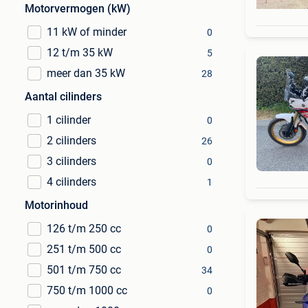
Motorvermogen (kW)
11 kW of minder
0
12 t/m 35 kW
5
meer dan 35 kW
28
Aantal cilinders
1 cilinder
0
2 cilinders
26
3 cilinders
0
4 cilinders
1
Motorinhoud
126 t/m 250 cc
0
251 t/m 500 cc
0
501 t/m 750 cc
34
750 t/m 1000 cc
0