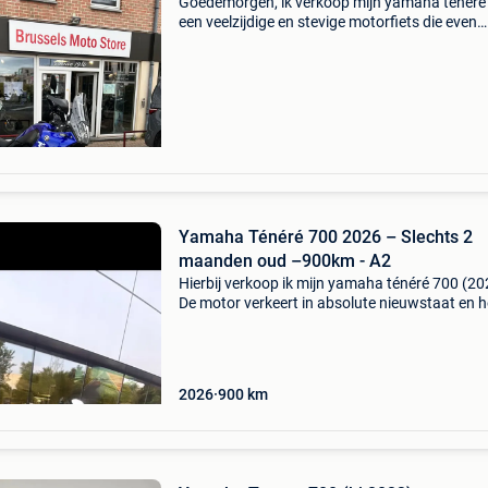
Goedemorgen, ik verkoop mijn yamaha ténéré
een veelzijdige en stevige motorfiets die even
comfortabel is op de weg als op de trails. Met
slechts ongeveer 6.500Km op de teller is hij ov
alge
Yamaha Ténéré 700 2026 – Slechts 2
maanden oud –900km - A2
Hierbij verkoop ik mijn yamaha ténéré 700 (20
De motor verkeert in absolute nieuwstaat en h
slechts ongeveer 900km gereden. Altijd binne
gestaan, nooit gevallen en perfect onderhoud
mot
2026
900
km