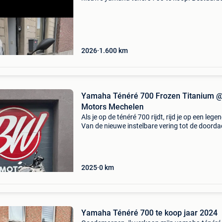
met a2 rijbewijs (35kw).de motor heeft slecht
2100km gereden, kreeg reeds zijn eerste ond
en verkeert in
2026
1.600
km
Yamaha Ténéré 700 Frozen Titanium 
Motors Mechelen
Als je op de ténéré 700 rijdt, rijd je op een lege
Van de nieuwe instelbare vering tot de doorda
zithouding en de elektronische hulpmiddelen di
kunt uitschakelen wanneer dat nodig is, het
2025
0
km
Yamaha Ténéré 700 te koop jaar 2024