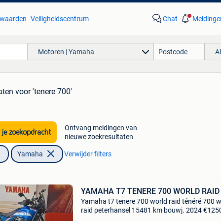
waarden
Veiligheidscentrum
Chat
Meldinge
Motoren | Yamaha
A
aten
voor 'tenere 700'
Ontvang meldingen van
 je zoekopdracht
nieuwe zoekresultaten
Yamaha
Verwijder filters
YAMAHA T7 TENERE 700 WORLD RAID
Yamaha t7 tenere 700 world raid ténéré 700 w
raid peterhansel 15481 km bouwj. 2024 €125
fabrieksgarantie t.e.m. 2029