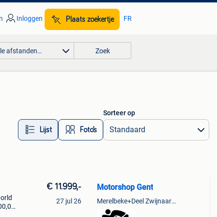
n
Inloggen
FR
Plaats zoekertje
lle afstanden…
Zoek
Sorteer op
Lijst
Foto’s
€ 11.999,-
Motorshop Gent
orld
27 jul 26
Merelbeke+Deel Zwijnaarde
00,00