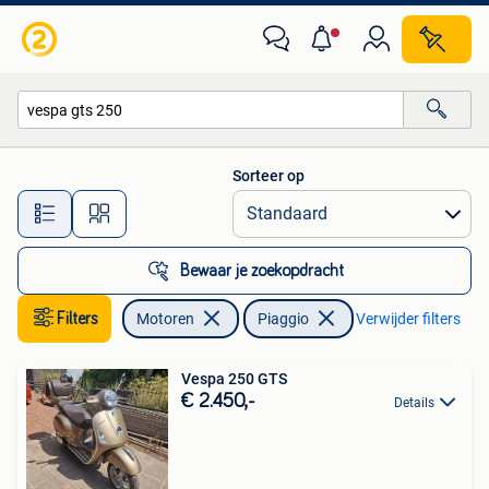
Motoren | Piaggio
Sorteer op
Alle afstanden…
Bewaar je zoekopdracht
Filters
Motoren
Piaggio
Verwijder filters
Vespa 250 GTS
€ 2.450,-
Details