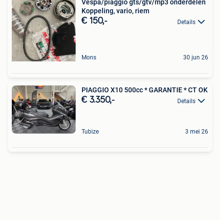
Vespa/piaggio gts/gtv/mp3 onderdelen
Koppeling, vario, riem
€ 150,-
Details
Mons
30 jun 26
PIAGGIO X10 500cc * GARANTIE * CT OK
€ 3.350,-
Details
Tubize
3 mei 26