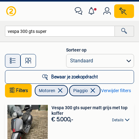
Motoren | Piaggio
Sorteer op
Alle afstanden…
Bewaar je zoekopdracht
Filters
Motoren
Piaggio
Verwijder filters
Vespa 300 gts super matt grijs met top
koffer
€ 5.000,-
Details