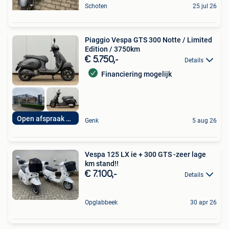
Schoten
25 jul 26
Piaggio Vespa GTS 300 Notte / Limited
Edition / 3750km
€ 5.750,-
Details
Financiering mogelijk
Open afspraak 7op7
Genk
5 aug 26
Vespa 125 LX ie + 300 GTS -zeer lage
km stand!!
€ 7.100,-
Details
Opglabbeek
30 apr 26