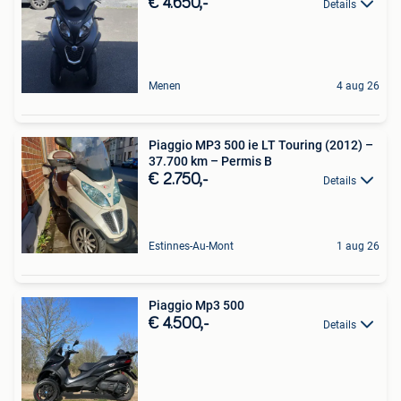
€ 4.650,-
Details
Menen
4 aug 26
​Piaggio MP3 500 ie LT Touring (2012) –
37.700 km – Permis B
€ 2.750,-
Details
Estinnes-Au-Mont
1 aug 26
Piaggio Mp3 500
€ 4.500,-
Details