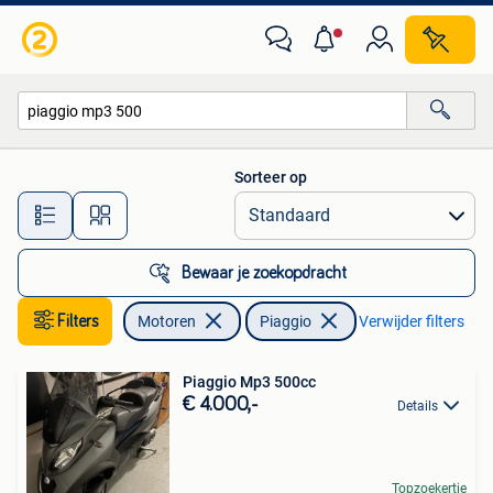
Motoren | Piaggio
Sorteer op
Alle afstanden…
Bewaar je zoekopdracht
Filters
Motoren
Piaggio
Verwijder filters
Piaggio Mp3 500cc
€ 4.000,-
Details
Topzoekertje