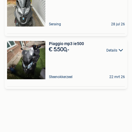
Seraing
28 jul 26
Piaggio mp3 ie500
€ 5.500,-
Details
Steenokkerzeel
22 mrt 26