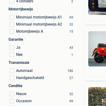
4 cilinders
2
Motorrijbewijs
Minimaal motorrijbewijs A1
65
Minimaal motorrijbewijs A2
32
Motorrijbewijs A
15
Garantie
Ja
43
Nee
1
Transmissie
Automaat
186
Handgeschakeld
27
Conditie
Nieuw
52
Occasion
99