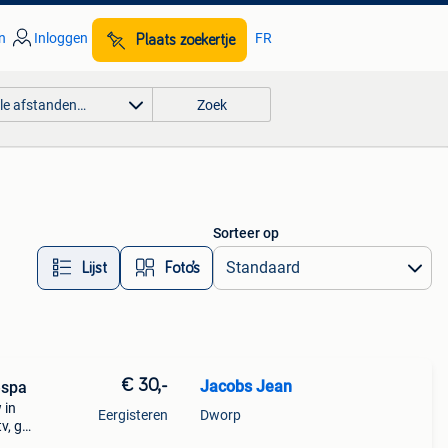
n
Inloggen
FR
Plaats zoekertje
lle afstanden…
Zoek
Sorteer op
Lijst
Foto’s
€ 30,-
Jacobs Jean
espa
 in
Eergisteren
Dworp
v, gt,
lle