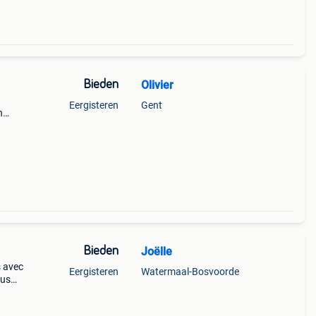
Bieden
Olivier
Eergisteren
Gent
n
e rek
Bieden
Joëlle
s avec
Eergisteren
Watermaal-Bosvoorde
ous
re en