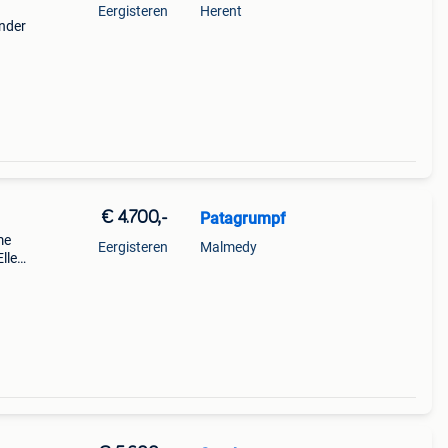
Eergisteren
Herent
onder
 niet
aar –
€ 4.700,-
Patagrumpf
me
Eergisteren
Malmedy
lle
ée au