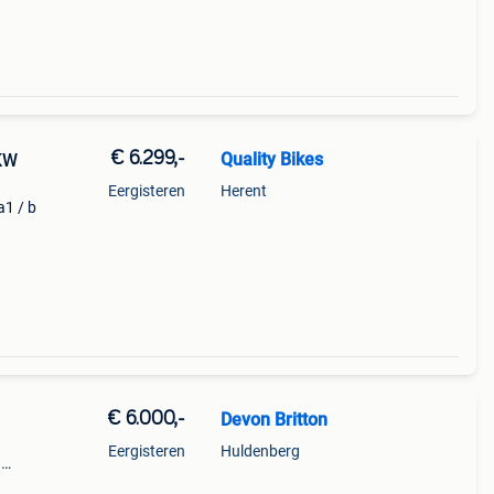
€ 6.299,-
Quality Bikes
KW
Eergisteren
Herent
a1 / b
less
€ 6.000,-
Devon Britton
Eergisteren
Huldenberg
n