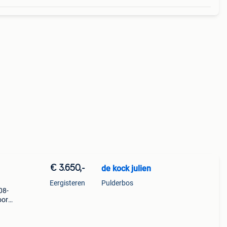
€ 3.650,-
de kock julien
Eergisteren
Pulderbos
08-
oor
nele
ur wi