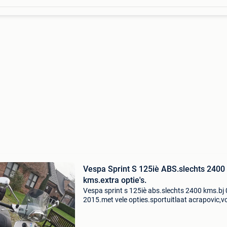
Vespa Sprint S 125iè ABS.slechts 2400
kms.extra optie's.
Vespa sprint s 125iè abs.slechts 2400 kms.bj 
2015.met vele opties.sportuitlaat acrapovic,v
en achterrekje,topkoffer, windscherm.met orgi
uitlaat nog zo goed als nieuw is erbij.vespa kle