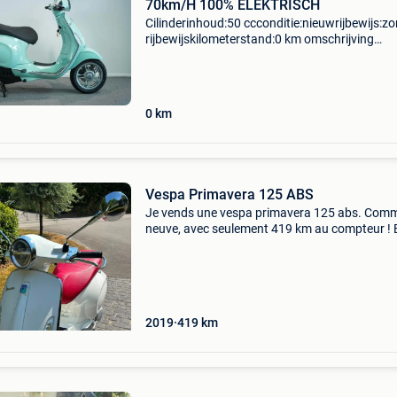
70km/H 100% ELEKTRISCH
Cilinderinhoud:50 ccconditie:nieuwrijbewijs:z
rijbewijskilometerstand:0 km omschrijving
fabrieksgarantie 2 jaar 100% elektrisch nieuw -
ingeschreven! Keyless start rijbewijs am - 16 j
4
0
km
Vespa Primavera 125 ABS
Je vends une vespa primavera 125 abs. Com
neuve, avec seulement 419 km au compteur ! E
est vendue avec son antivol, la housse et le
chargeur de batterie pour l’hiver. Toujours gar
sec dans u
2019
419
km