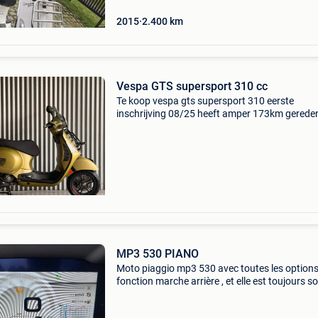
2015
2.400
km
Vespa GTS supersport 310 cc
Te koop vespa gts supersport 310 eerste
inschrijving 08/25 heeft amper 173km gerede
geen enkele kras te bespeuren, vespa staat in
showroomstaat opties: - voor en achter bagag
- topcase - smoke w
MP3 530 PIANO
Moto piaggio mp3 530 avec toutes les option
fonction marche arrière , et elle est toujours s
garantie , celui qui l&#39;achète fait une affai
or , elle se trouve à l&#39;abris da