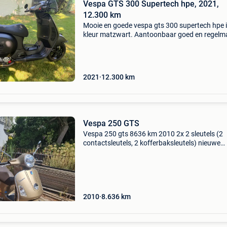
Vespa GTS 300 Supertech hpe, 2021,
12.300 km
Mooie en goede vespa gts 300 supertech hpe 
kleur matzwart. Aantoonbaar goed en regelm
onderhouden. Alle sleutels inclusief codesleute
aanwezig. Alarm met afstandsbediening, extr
zijspi
2021
12.300
km
Vespa 250 GTS
Vespa 250 gts 8636 km 2010 2x 2 sleutels (2
contactsleutels, 2 kofferbaksleutels) nieuwe
banden interview gedaan riem en rollen gema
op 7000 km bovenste doos, hoge bubbel
technische controle ok pap
2010
8.636
km