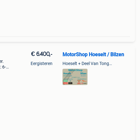
€ 6.400,-
MotorShop Hoeselt / Bilzen
r.
Eergisteren
Hoeselt + Deel Van Tongeren
: 6-
00,00.