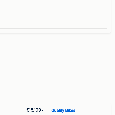
€ 5.199,-
Quality Bikes
-