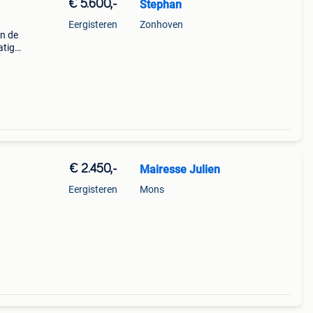
€ 5.600,-
Stephan
Eergisteren
Zonhoven
in de
atig
l
a set
€ 2.450,-
Mairesse Julien
Eergisteren
Mons
akt