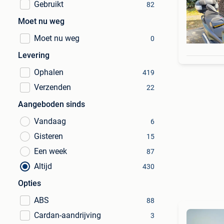
Gebruikt
82
Moet nu weg
Moet nu weg
0
Levering
Ophalen
419
Verzenden
22
Aangeboden sinds
Vandaag
6
Gisteren
15
Een week
87
Altijd
430
Opties
ABS
88
Cardan-aandrijving
3