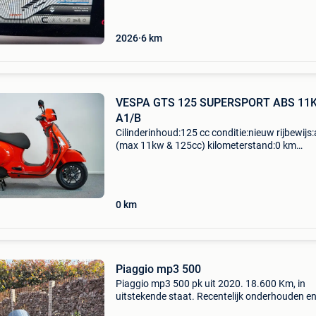
2026
6
km
VESPA GTS 125 SUPERSPORT ABS 11
A1/B
Cilinderinhoud:125 cc conditie:nieuw rijbewijs:
(max 11kw & 125cc) kilometerstand:0 km
omschrijving fabrieksgarantie 2 jaar btw 21%
recupereerbaar nieuw - niet ingeschreven! Key
start ab
0
km
Piaggio mp3 500
Piaggio mp3 500 pk uit 2020. 18.600 Km, in
uitstekende staat. Recentelijk onderhouden e
geïnspecteerd. Prijs lichtjes onderhandelbaar.