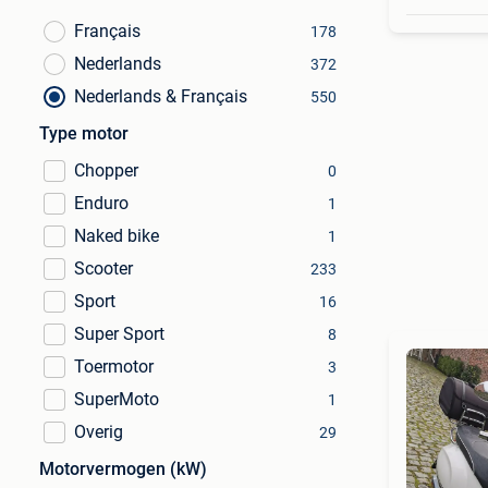
Français
178
Nederlands
372
Nederlands & Français
550
Type motor
Chopper
0
Enduro
1
Naked bike
1
Scooter
233
Sport
16
Super Sport
8
Toermotor
3
SuperMoto
1
Overig
29
Motorvermogen (kW)