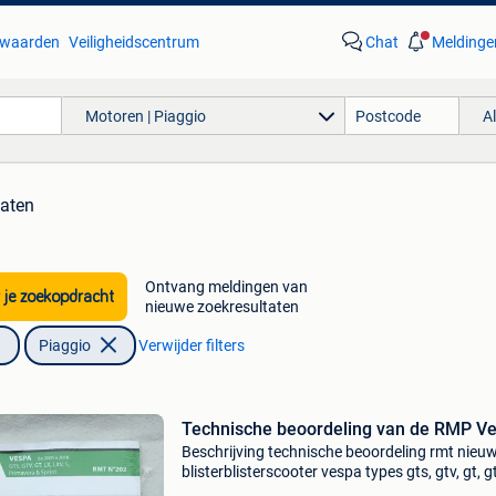
waarden
Veiligheidscentrum
Chat
Meldinge
Motoren | Piaggio
A
taten
Ontvang meldingen van
 je zoekopdracht
nieuwe zoekresultaten
Piaggio
Verwijder filters
Technische beoordeling van de RMP V
Beschrijving technische beoordeling rmt nieuw
blisterblisterscooter vespa types gts, gtv, gt, gt
lxv, s. Van 2005 tot 2018 regio beersel halle ha