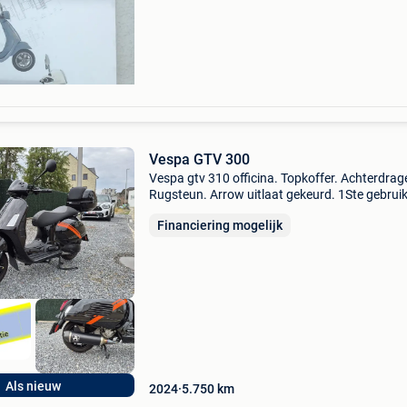
verzending bpost 8.50 Online beschikbaar
Vespa GTV 300
Vespa gtv 310 officina. Topkoffer. Achterdrage
Rugsteun. Arrow uitlaat gekeurd. 1Ste gebruik
2024. Km: 5750. Onderhoud en keuring
Financiering mogelijk
inbegrepen. 2 Jaar garantie. Nieuwprijs: €9.2
Nu: &eur
Als nieuw
2024
5.750
km