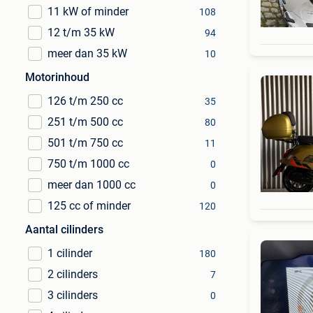
11 kW of minder
108
12 t/m 35 kW
94
meer dan 35 kW
10
Motorinhoud
126 t/m 250 cc
35
251 t/m 500 cc
80
501 t/m 750 cc
11
750 t/m 1000 cc
0
meer dan 1000 cc
0
125 cc of minder
120
Aantal cilinders
1 cilinder
180
2 cilinders
7
3 cilinders
0