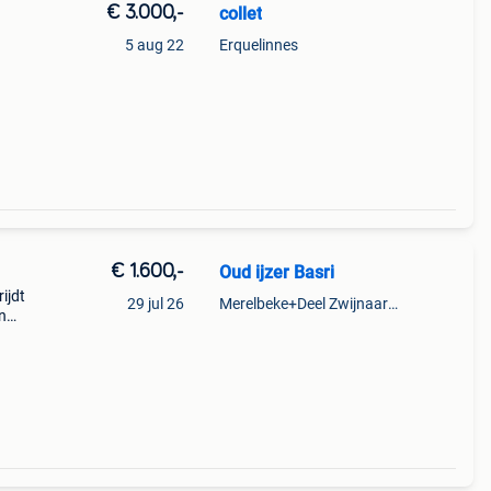
€ 3.000,-
collet
5 aug 22
Erquelinnes
€ 1.600,-
Oud ijzer Basri
rijdt
29 jul 26
Merelbeke+Deel Zwijnaarde
n
otor