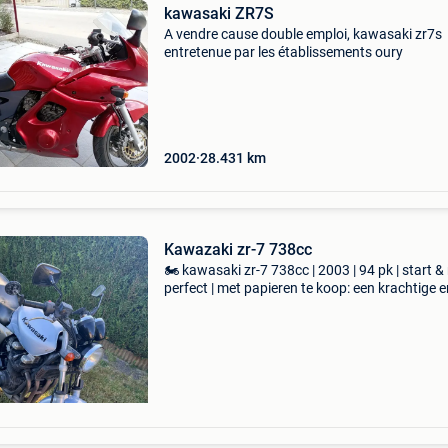
kawasaki ZR7S
A vendre cause double emploi, kawasaki zr7s
entretenue par les établissements oury
2002
28.431
km
Kawazaki zr-7 738cc
🏍️ kawasaki zr-7 738cc | 2003 | 94 pk | start & 
perfect | met papieren te koop: een krachtige e
betrouwbare kawasaki van 2003. ✔️ 738 Cc m
(ongeveer 94 pk) ✔️ start onmiddellijk, zowel