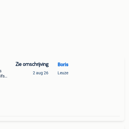
Zie omschrijving
Boris
s
2 aug 26
Leuze
ifs
tué
ech