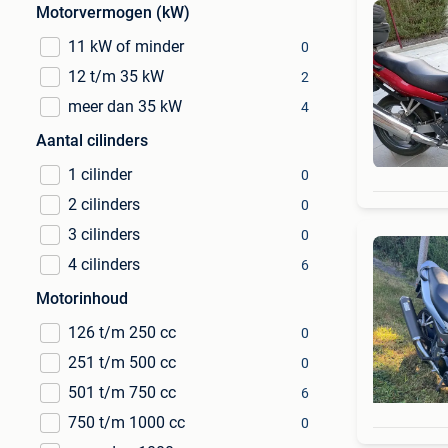
Motorvermogen (kW)
11 kW of minder
0
12 t/m 35 kW
2
meer dan 35 kW
4
Aantal cilinders
1 cilinder
0
2 cilinders
0
3 cilinders
0
4 cilinders
6
Motorinhoud
126 t/m 250 cc
0
251 t/m 500 cc
0
501 t/m 750 cc
6
750 t/m 1000 cc
0