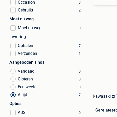
Occasion
3
Gebruikt
2
Moet nu weg
Moet nu weg
0
Levering
Ophalen
7
Verzenden
1
Aangeboden sinds
Vandaag
0
Gisteren
0
Een week
0
Altijd
7
kawasaki zr 
Opties
Gerelateer
ABS
0