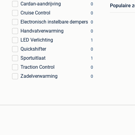
Cardan-aandrijving
0
Populaire 
Cruise Control
0
Electronisch instelbare dempers
0
Handvatverwarming
0
LED Verlichting
1
Quickshifter
0
Sportuitlaat
1
Traction Control
0
Zadelverwarming
0