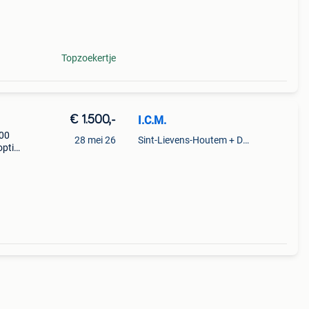
Topzoekertje
€ 1.500,-
I.C.M.
000
28 mei 26
Sint-Lievens-Houtem + Deel Oombergen
optie
 Kan