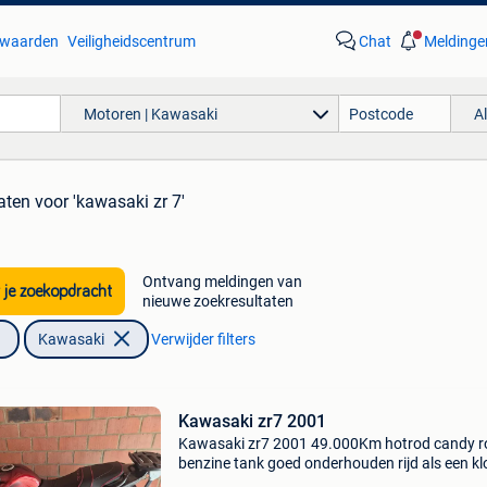
waarden
Veiligheidscentrum
Chat
Meldinge
Motoren | Kawasaki
A
taten
voor 'kawasaki zr 7'
Ontvang meldingen van
 je zoekopdracht
nieuwe zoekresultaten
Kawasaki
Verwijder filters
Kawasaki zr7 2001
Kawasaki zr7 2001 49.000Km hotrod candy 
benzine tank goed onderhouden rijd als een kl
25kw op papier staat fullpower geen keuring 