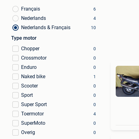
Français
6
Nederlands
4
Nederlands & Français
10
Type motor
Chopper
0
Crossmotor
0
Enduro
0
Naked bike
1
Scooter
0
Sport
0
Super Sport
0
Toermotor
4
SuperMoto
0
Overig
0