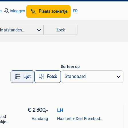
n
Inloggen
FR
Plaats zoekertje
lle afstanden…
Zoek
Sorteer op
Lijst
Foto’s
€ 2.300,-
LH
rood
Vandaag
Haaltert + Deel Erembodegem
okje
voor