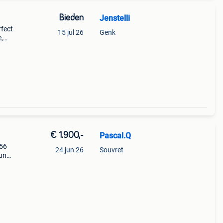
Bieden
Jenstelli
rfect
15 jul 26
Genk
,
. A2-
en ber
€ 1.900,-
Pascal.Q
 56
24 jun 26
Souvret