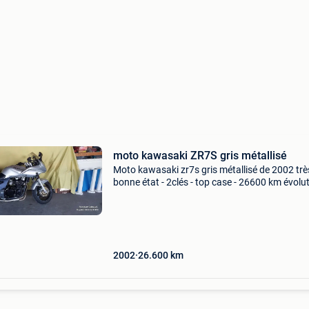
moto kawasaki ZR7S gris métallisé
Moto kawasaki zr7s gris métallisé de 2002 trè
bonne état - 2clés - top case - 26600 km évolut
entièrement révisée et entretien complet effec
chez un professionnel. 2200€ avec contrôle t
2002
26.600
km