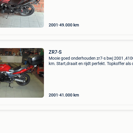
verkoop!
2001
49.000
km
ZR7-S
Mooie goed onderhouden zr7-s bwj 2001 ,41
km. Start,draait en rijdt perfekt. Topkoffer als 
anders volledig origineel. Leuke opstapper
onderhoud wordt bij verkoop nog uitgevoerd.
gekeurd w
2001
41.000
km