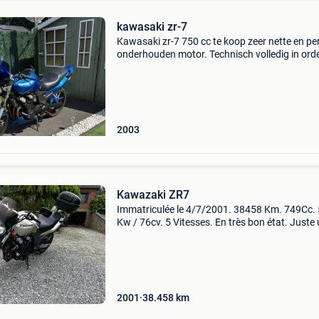
kawasaki zr-7
Kawasaki zr-7 750 cc te koop zeer nette en pe
onderhouden motor. Technisch volledig in orde
start en rijdt perfect. Altijd goed onderhouden
papieren aanwezig. Interesse? Stuur gerust e
2003
Kawazaki ZR7
Immatriculée le 4/7/2001. 38458 Km. 749Cc.
Kw / 76cv. 5 Vitesses. En très bon état. Juste un
léger coup sur le réservoir. Passée au contrôle
technique pour immatriculation.
2001
38.458
km