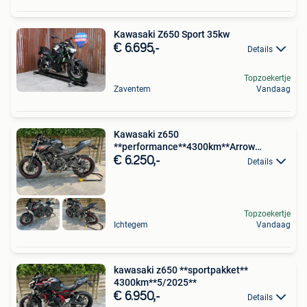
Kawasaki Z650 Sport 35kw
€ 6.695,-
Details
Topzoekertje
Zaventem
Vandaag
Kawasaki z650
**performance**4300km**Arrow
uitlaatlijn**35kw
€ 6.250,-
Details
Topzoekertje
Ichtegem
Vandaag
kawasaki z650 **sportpakket**
4300km**5/2025**
€ 6.950,-
Details