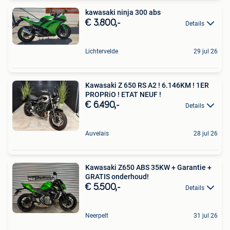
kawasaki ninja 300 abs
€ 3.800,-
Details
Lichtervelde
29 jul 26
Kawasaki Z 650 RS A2 ! 6.146KM ! 1ER
PROPRiO ! ETAT NEUF !
€ 6.490,-
Details
Auvelais
28 jul 26
Kawasaki Z650 ABS 35KW + Garantie +
GRATIS onderhoud!
€ 5.500,-
Details
Neerpelt
31 jul 26