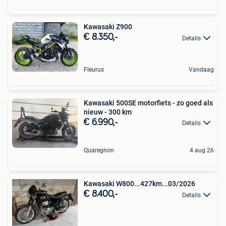
Kawasaki Z900
€ 8.350,-
Details
Fleurus
Vandaag
Kawasaki 500SE motorfiets - zo goed als
nieuw - 300 km
€ 6.990,-
Details
Quaregnon
4 aug 26
Kawasaki W800...427km...03/2026
€ 8.400,-
Details