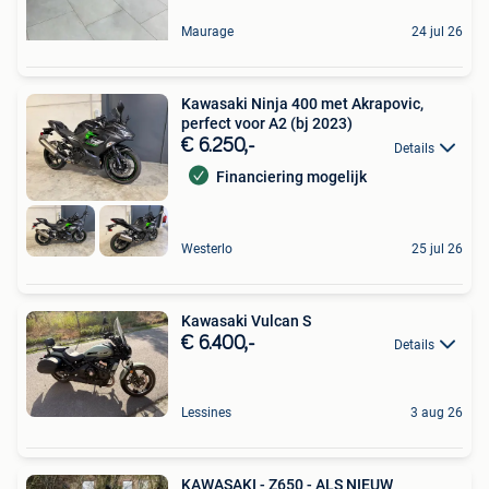
Maurage
24 jul 26
Kawasaki Ninja 400 met Akrapovic,
perfect voor A2 (bj 2023)
€ 6.250,-
Details
Financiering mogelijk
Westerlo
25 jul 26
Kawasaki Vulcan S
€ 6.400,-
Details
Lessines
3 aug 26
KAWASAKI - Z650 - ALS NIEUW