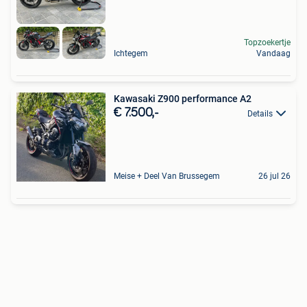
Topzoekertje
Ichtegem
Vandaag
Kawasaki Z900 performance A2
€ 7.500,-
Details
Meise + Deel Van Brussegem
26 jul 26