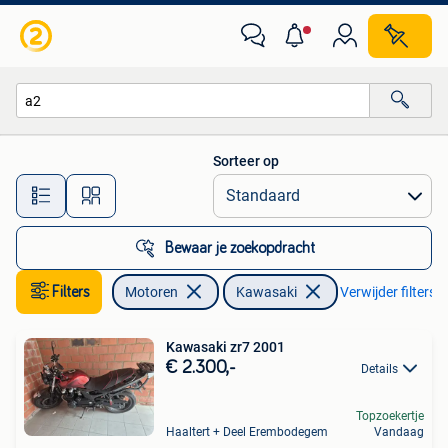
Motoren | Kawasaki
Sorteer op
Alle afstanden…
Bewaar je zoekopdracht
Filters
Motoren
Kawasaki
Verwijder filters
Kawasaki zr7 2001
€ 2.300,-
Details
Topzoekertje
Haaltert + Deel Erembodegem
Vandaag