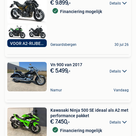
€ 9.899,-
Details
Financiering mogelijk
VOOR A2-RIJBEWIJS
Geraardsbergen
30 jul 26
Vn 900 van 2017
€ 5.499,-
Details
Namur
Vandaag
Kawasaki Ninja 500 SE ideaal als A2 met
performance pakket
€ 7.450,-
Details
Financiering mogelijk