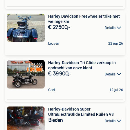
Harley Davidson Freewheeler trike met
weinige km
€ 27.500,-
Details
Leuven
22 jun 26
Harley-Davidson Tri Glide verkoop in
opdracht van onze klant
€ 39.900,-
Details
Geel
12 jul 26
Harley-Davidson Super
UltraElectraGlide Limited Ruilen V8
Bieden
Details