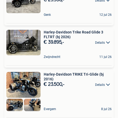
€ 29.950,-
Details
Genk
12 jul 26
Harley-Davidson Trike Road Glide 3
FLTRT (bj 2026)
€ 39.895,-
Details
Zwijndrecht
11 jul 26
Harley-Davidson TRIKE Tri-Glide (bj
2016)
€ 23.500,-
Details
Evergem
8 jul 26