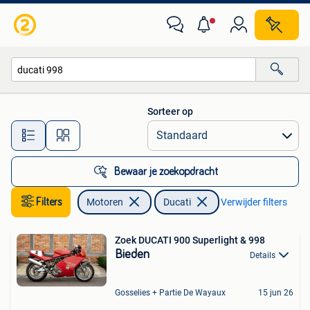
Motoren | Ducati
Sorteer op
Alle afstanden…
Bewaar je zoekopdracht
Filters
Motoren
Ducati
Verwijder filters
Zoek DUCATI 900 Superlight & 998
Bieden
Details
Gosselies + Partie De Wayaux
15 jun 26