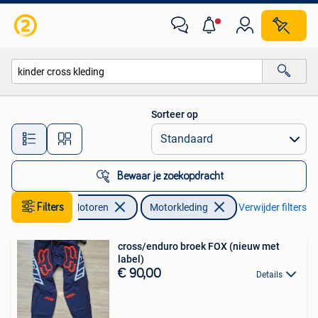
Kleding | Motorkleding
Sorteer op
Alle afstanden…
Bewaar je zoekopdracht
Filters
Motoren
Motorkleding
Verwijder filters
cross/enduro broek FOX (nieuw met
label)
€ 90,00
Details