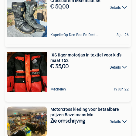
Crossbotten MSR maat 36
€ 50,00
Details
Kapelle-Op-Den-Bos En Deel Van Zemst
8 jul 26
IXS tiger motorjas in textiel voor kid's
maat 152
€ 35,00
Details
Mechelen
19 jun 22
Motorcross kleding voor betaalbare
prijzen Bazelmans Mx
Zie omschrijving
Details