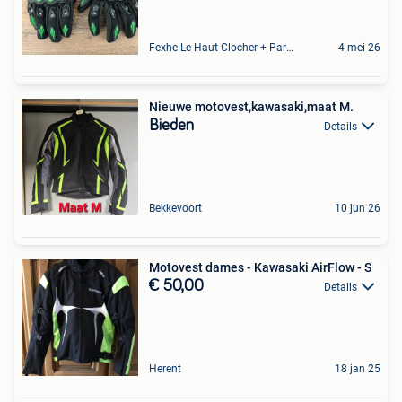
Fexhe-Le-Haut-Clocher + Partie De Momalle
4 mei 26
Nieuwe motovest,kawasaki,maat M.
Bieden
Details
Bekkevoort
10 jun 26
Motovest dames - Kawasaki AirFlow - S
€ 50,00
Details
Herent
18 jan 25