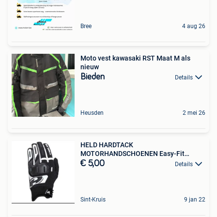
Bree
4 aug 26
Moto vest kawasaki RST Maat M als
nieuw
Bieden
Details
Heusden
2 mei 26
HELD HARDTACK
MOTORHANDSCHOENEN Easy-Fit
motorhandschoen
€ 5,00
Details
Sint-Kruis
9 jan 22