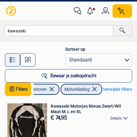
Kleding | Motorkleding
Sorteer op
Alle afstanden…
Bewaar je zoekopdracht
Filters
Motoren
Motorkleding
Verwijder filters
Kawasaki Motorjas Nieuw Zwart/Wit
Maat M, L en XL
€ 74,95
Details