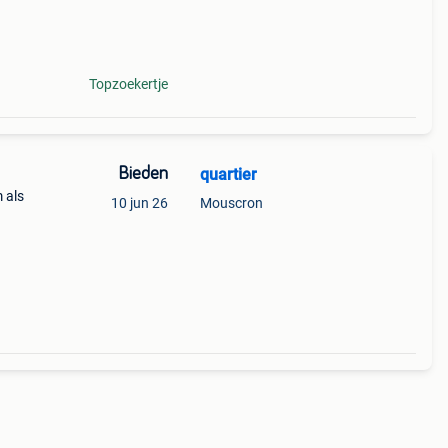
eit
Topzoekertje
Bieden
quartier
 als
10 jun 26
Mouscron