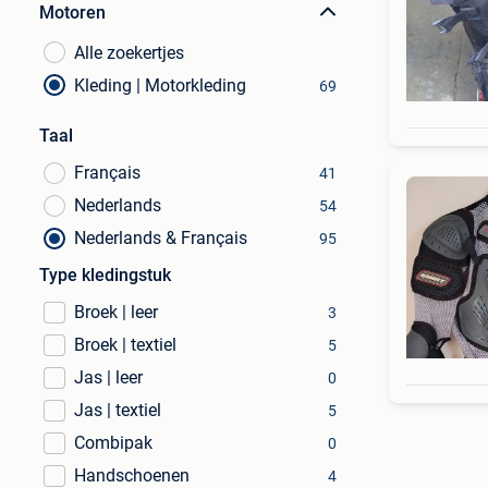
Motoren
Alle zoekertjes
Kleding | Motorkleding
69
Taal
Français
41
Nederlands
54
Nederlands & Français
95
Type kledingstuk
Broek | leer
3
Broek | textiel
5
Jas | leer
0
Jas | textiel
5
Combipak
0
Handschoenen
4