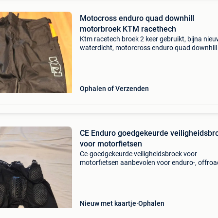
Motocross enduro quad downhill
motorbroek KTM racethech
Ktm racetech broek 2 keer gebruikt, bijna nie
waterdicht, motorcross enduro quad downhill
Beschikbaar in villers-la-ville of wavre, verzen
mogelijk op uw kosten.
Ophalen of Verzenden
CE Enduro goedgekeurde veiligheidsbr
voor motorfietsen
Ce-goedgekeurde veiligheidsbroek voor
motorfietsen aanbevolen voor enduro-, offroa
weggebruik. Kan over of onder kleding worde
gedragen. Geweldig voor de zomer. Werkelijke
maat: m-l. Geschikt vo
Nieuw met kaartje
Ophalen