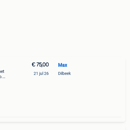
€ 75,00
Max
het
21 jul 26
Dilbeek
o.