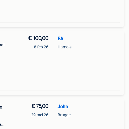
€ 100,00
EA
aat
8 feb 26
Hamois
€ 75,00
John
ro
29 mei 26
Brugge
e