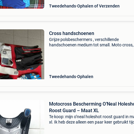
Tweedehands
Ophalen of Verzenden
Cross handschoenen
Grijze polsbeschermers , verschillende
handschoenen medium tot small. Moto cross,
enduro ,supermotard , bmx ,enz…
Tweedehands
Ophalen
Motocross Bescherming O’Neal Holesh
Roost Guard – Maat XL
Te koop: mijn o’neal holeshot roost guard in m
xl. Ik heb deze alleen een paar keer gebruikt ti
het rijden op mijn enduro motor, in totaal mind
dan 10 keer. De beschermer is dus nog in zeer