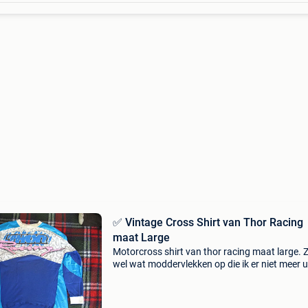
✅ Vintage Cross Shirt van Thor Racing
maat Large
Motorcross shirt van thor racing maat large. Z
wel wat moddervlekken op die ik er niet meer u
krijg. Misschien je mama wel. Vintage cross e
bekijk ook mijn andere zoekertjes a.u.b.!