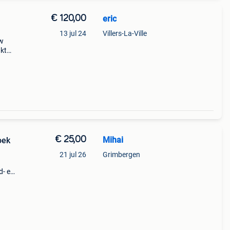
€ 120,00
eric
13 jul 24
Villers-La-Ville
uw
 ktm.
ding
€ 25,00
Mihai
oek
21 jul 26
Grimbergen
d- en
n