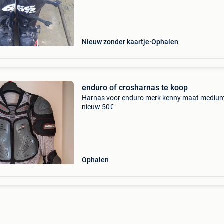
enduro boot maximale bescherming en stabilit
tijdens offroa
Nieuw zonder kaartje
Ophalen
enduro of crosharnas te koop
Harnas voor enduro merk kenny maat medium
nieuw 50€
Ophalen