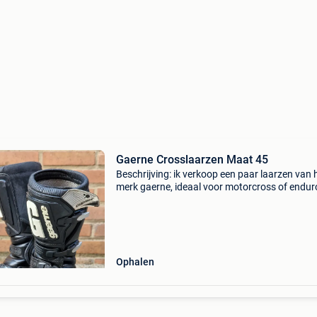
Gaerne Crosslaarzen Maat 45
Beschrijving: ik verkoop een paar laarzen van 
merk gaerne, ideaal voor motorcross of endur
Maat: 45 na elk uitstapje schoongemaakt en
ingevet. Slijtage —) zie foto&#39;s zie ook mijn
andere
Ophalen