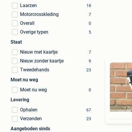
Laarzen
18
Motorcrosskleding
7
Overall
0
Overige typen
5
Staat
Nieuw met kaartje
7
Nieuw zonder kaartje
9
Tweedehands
23
Moet nu weg
Moet nu weg
0
Levering
Ophalen
67
Verzenden
23
Aangeboden sinds