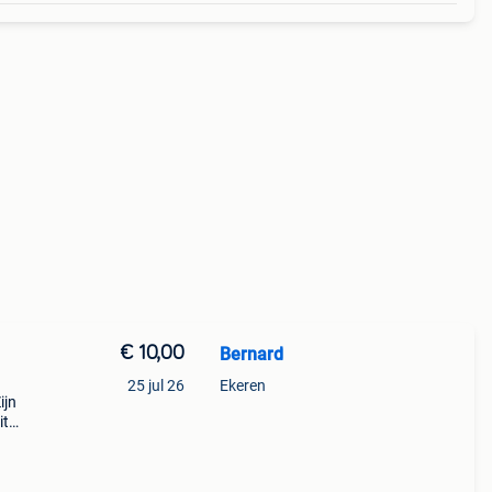
€ 10,00
Bernard
25 jul 26
Ekeren
ijn
it
nduro