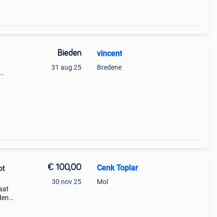
Bieden
vincent
31 aug 25
Bredene
€ 100,00
Cenk Toplar
ot
30 nov 25
Mol
aat
jdens
er