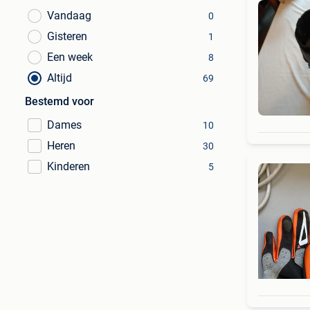
Vandaag
0
Gisteren
1
Een week
8
Altijd
69
Bestemd voor
Dames
10
Heren
30
Kinderen
5