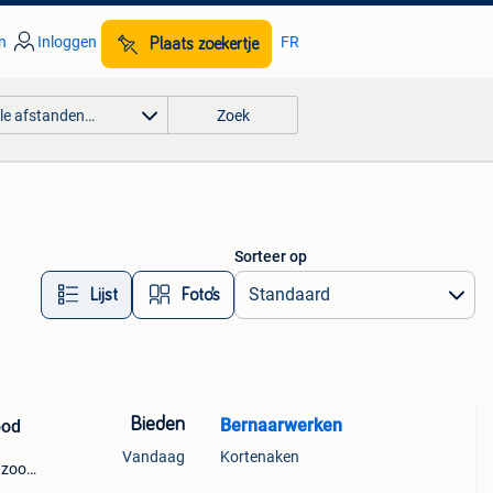
n
Inloggen
FR
Plaats zoekertje
lle afstanden…
Zoek
Sorteer op
Lijst
Foto’s
Bieden
Bernaarwerken
ood
Vandaag
Kortenaken
zool
pro