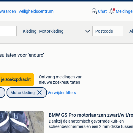
waarden
Veiligheidscentrum
Chat
Meldinge
Kleding | Motorkleding
A
sultaten
voor 'enduro'
Ontvang meldingen van
 je zoekopdracht
nieuwe zoekresultaten
Motorkleding
Verwijder filters
BMW GS Pro motorlaarzen zwart/wit/r
Dankzij de anatomisch gevormde kuit- en
scheenbeschermers en een 2 mm dikke tussen
met stalen veerversteviging biedt de rallye gs 