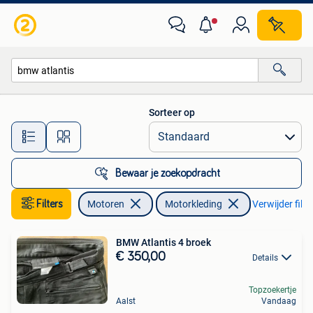
Kleding | Motorkleding
Sorteer op
Alle afstanden…
Bewaar je zoekopdracht
Filters
Motoren
Motorkleding
Verwijder filte
BMW Atlantis 4 broek
€ 350,00
Details
Topzoekertje
Aalst
Vandaag