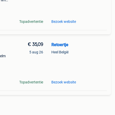
 ilm
ook
e
Topadvertentie
Bezoek website
€ 35,09
Retoertje
5 aug 26
Heel België
helm
506 is
Topadvertentie
Bezoek website