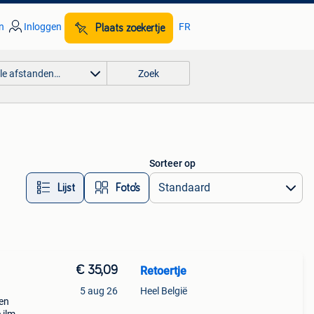
n
Inloggen
FR
Plaats zoekertje
lle afstanden…
Zoek
Sorteer op
Lijst
Foto’s
€ 35,09
Retoertje
5 aug 26
Heel België
een