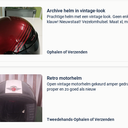
Archive helm in vintage-look
Prachtige helm met een vintage look. Geen en
klauw! Nieuwstaat! Vezelomhulsel. Maat xl, m
alle accessoires op de foto. 100€ inclusief
verzendkosten voor belgië.
Ophalen of Verzenden
Retro motorhelm
Open vintage motorhelm gekeurd amper gedr
proper en zo goed als nieuw
Tweedehands
Ophalen of Verzenden