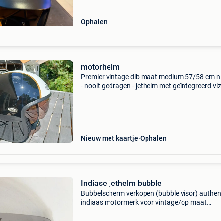
Ophalen
motorhelm
Premier vintage dlb maat medium 57/58 cm n
- nooit gedragen - jethelm met geïntegreerd viz
nog in originele verpakking - met helmtas nieu
229€
Nieuw met kaartje
Ophalen
Indiase jethelm bubble
Bubbelscherm verkopen (bubble visor) authen
indiaas motormerk voor vintage/op maat
gemaakte open jethelmen. • kleuren: gerookt gr
(grijs/rook) biedt een goede bescherming tege