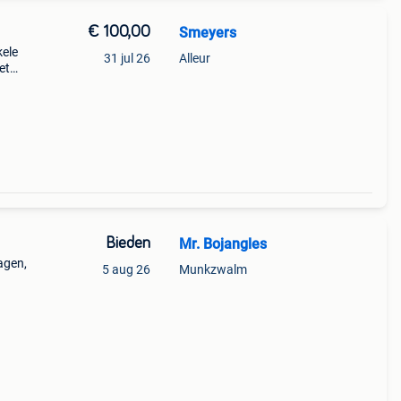
€ 100,00
Smeyers
kele
31 jul 26
Alleur
et
Bieden
Mr. Bojangles
agen,
5 aug 26
Munkzwalm