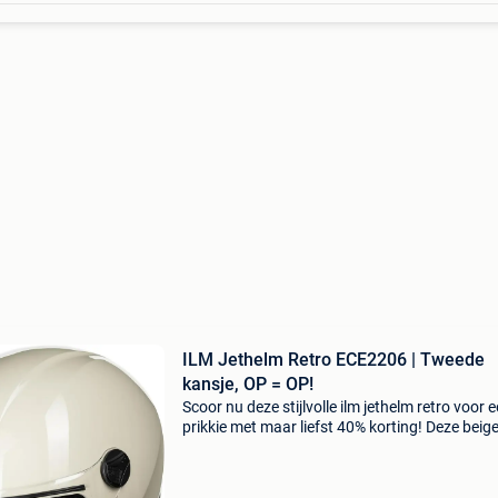
ILM Jethelm Retro ECE2206 | Tweede
kansje, OP = OP!
Scoor nu deze stijlvolle ilm jethelm retro voor 
prikkie met maar liefst 40% korting! Deze beige
jethelm retro combineert een tijdloze vintage l
met de nieuwste veiligheidsstandaarden. Dez