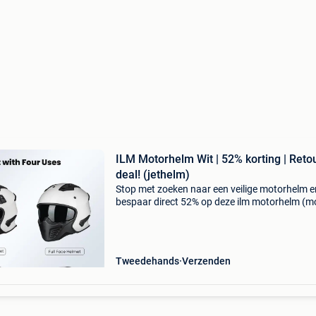
ILM Motorhelm Wit | 52% korting | Reto
deal! (jethelm)
Stop met zoeken naar een veilige motorhelm e
bespaar direct 52% op deze ilm motorhelm (m
726x). Deze veelzijdige jethelm combineert vi
looks met de nieuwste veiligheidseisen voor e
bodempr
Tweedehands
Verzenden