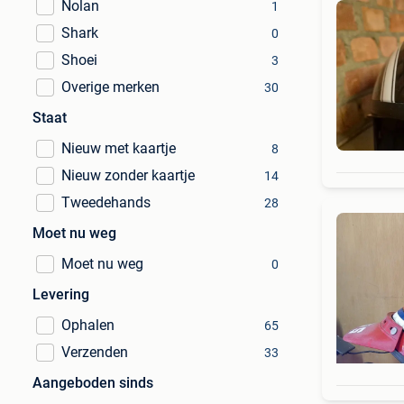
Nolan
1
Shark
0
Shoei
3
Overige merken
30
Staat
Nieuw met kaartje
8
Nieuw zonder kaartje
14
Tweedehands
28
Moet nu weg
Moet nu weg
0
Levering
Ophalen
65
Verzenden
33
Aangeboden sinds