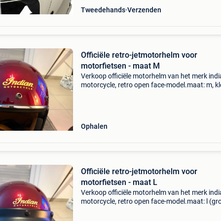
Tweedehands
Verzenden
Officiële retro-jetmotorhelm voor
motorfietsen - maat M
Verkoop officiële motorhelm van het merk ind
motorcycle, retro open face-model.maat: m, kl
metallic red (ruby red) met origineel gouden
logostijl: vintage-look, ideaal voor custom, cru
of b
Ophalen
Officiële retro-jetmotorhelm voor
motorfietsen - maat L
Verkoop officiële motorhelm van het merk ind
motorcycle, retro open face-model.maat: l (gr
kleur: metallic red (ruby red) met origineel go
logostijl: vintage-look, ideaal voor op maat g