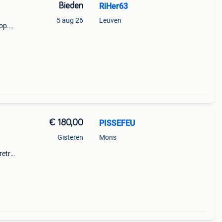
Bieden
RiHer63
5 aug 26
Leuven
top.
g
€ 180,00
PISSEFEU
Gisteren
Mons
retro-
lm
aat.