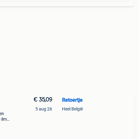
€ 35,09
Retoertje
5 aug 26
Heel België
een
 ilm
ook
e