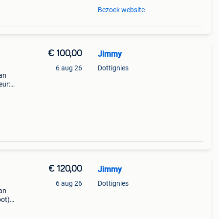
Bezoek website
€ 100,00
Jimmy
6 aug 26
Dottignies
ian
eur:
iser
€ 120,00
Jimmy
6 aug 26
Dottignies
ian
oot)
uden
emaa