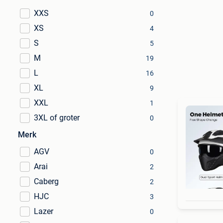
XXS
0
XS
4
S
5
M
19
L
16
XL
9
XXL
1
3XL of groter
0
Merk
AGV
0
Arai
2
Caberg
2
HJC
3
Lazer
0