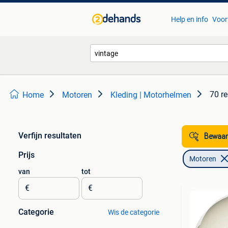
Help en info
Voor
70 re
Home
Motoren
Kleding | Motorhelmen
Verfijn resultaten
Bewaar
Prijs
Motoren
van
tot
€
€
Categorie
Wis de categorie