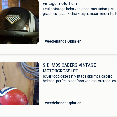
vintage motorhelm
Leuke vintage helm van shoei met union jack
graphics , paar kleine krasjes maar verder tip 
Heeft hier paar jaar stof gevangen en mag we
voor een leuke prijs.
Tweedehands
Ophalen
SIDI MDS CABERG VINTAGE
MOTORCROSSLOT
Ik verkoop deze set vintage sidi mds caberg
helmen, perfect voor fans van motorcross- en 
uitrusting. André malherbe mds fiberglass he
wordt gerestaureerd. Caberg helm in goede st
Sidi supe
Tweedehands
Ophalen