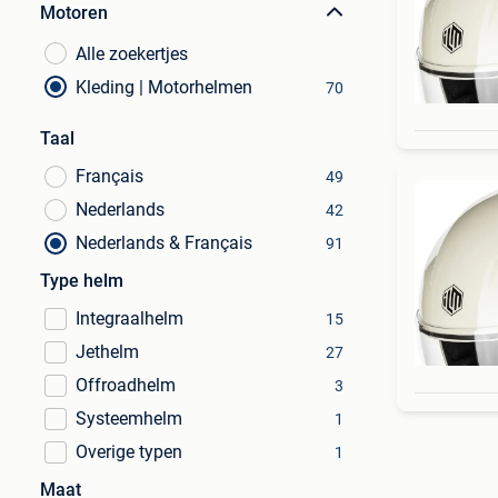
Motoren
Alle zoekertjes
Kleding | Motorhelmen
70
Taal
Français
49
Nederlands
42
Nederlands & Français
91
Type helm
Integraalhelm
15
Jethelm
27
Offroadhelm
3
Systeemhelm
1
Overige typen
1
Maat