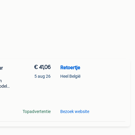
€ 41,06
Retoertje
ur
5 aug 26
Heel België
n
odel
ntage
en
Topadvertentie
Bezoek website