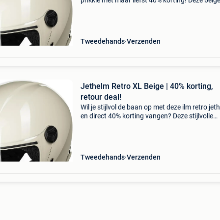
prikkie met maar liefst 40% korting! Deze beige
jethelm retro combineert een tijdloze vintage l
met de nieuwste veiligheidsstandaarden. Dez
Tweedehands
Verzenden
Jethelm Retro XL Beige | 40% korting,
retour deal!
Wil je stijlvol de baan op met deze ilm retro jet
en direct 40% korting vangen? Deze stijlvolle
jethelm combineert een vintage look met de
strengste moderne veiligheidseisen. De ilm wt
de id
Tweedehands
Verzenden