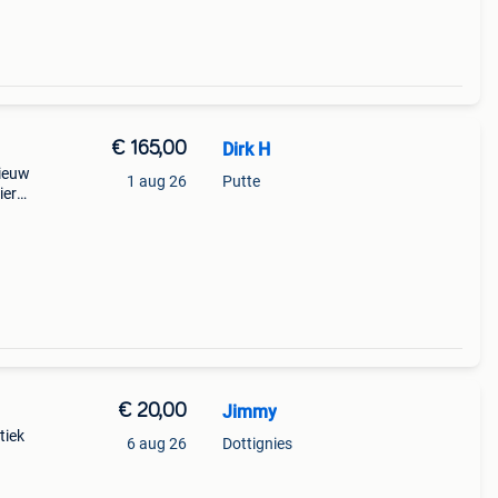
€ 165,00
Dirk H
ieuw
1 aug 26
Putte
ier
wprijs
€ 20,00
Jimmy
tiek
6 aug 26
Dottignies
ijs
n de