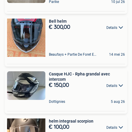
Parike
10 jul 26
Bell helm
€ 300,00
Details
Beaufays + Partie De Foret Et De Tilff
14 mei 26
Casque HJC - Rpha grandal avec
intercom
€ 150,00
Details
Dottignies
5 aug 26
helm integraal scorpion
€ 100,00
Details