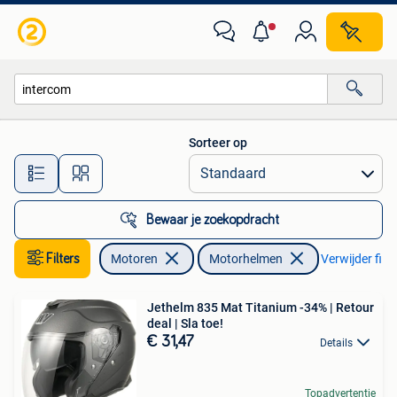
Kleding | Motorhelmen
Sorteer op
Alle afstanden…
Bewaar je zoekopdracht
Filters
Motoren
Motorhelmen
Verwijder filte
Jethelm 835 Mat Titanium -34% | Retour
deal | Sla toe!
€ 31,47
Details
Topadvertentie