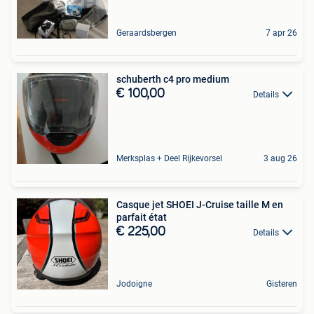
Geraardsbergen
7 apr 26
schuberth c4 pro medium
€ 100,00
Details
Merksplas + Deel Rijkevorsel
3 aug 26
Casque jet SHOEI J-Cruise taille M en
parfait état
€ 225,00
Details
Jodoigne
Gisteren