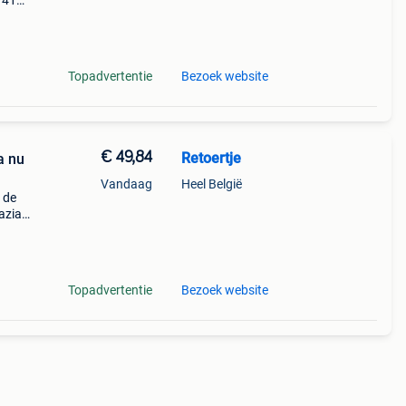
t 41%
e
d
Topadvertentie
Bezoek website
€ 49,84
Retoertje
a nu
Vandaag
Heel België
 de
azia
je
Topadvertentie
Bezoek website