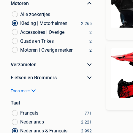
Motoren
Alle zoekertjes
Kleding | Motorhelmen
2.265
Accessoires | Overige
2
Quads en Trikes
2
Motoren | Overige merken
2
Verzamelen
Fietsen en Brommers
Toon meer
Taal
Français
771
Nederlands
2.221
Nederlands & Français
2.992