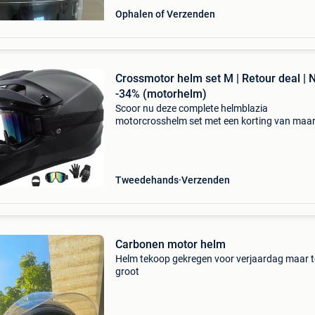
Ophalen of Verzenden
Crossmotor helm set M | Retour deal | 
-34% (motorhelm)
Scoor nu deze complete helmblazia
motorcrosshelm set met een korting van maa
liefst 34%! Deze full-face off-road motorhelm i
perfecte deal voor wie direct veilig het terrein o
zonder te veel
Tweedehands
Verzenden
Carbonen motor helm
Helm tekoop gekregen voor verjaardag maar t
groot