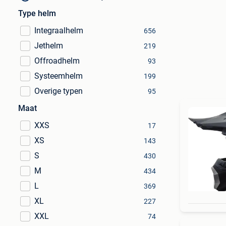
Type helm
Integraalhelm
656
Jethelm
219
Offroadhelm
93
Systeemhelm
199
Overige typen
95
Maat
XXS
17
XS
143
S
430
M
434
L
369
XL
227
XXL
74