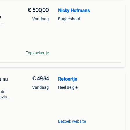
€ 600,00
Nicky Hofmans
m
Vandaag
Buggenhout
.
Topzoekertje
€ 49,84
Retoertje
a nu
Vandaag
Heel België
 de
azia
je
Bezoek website