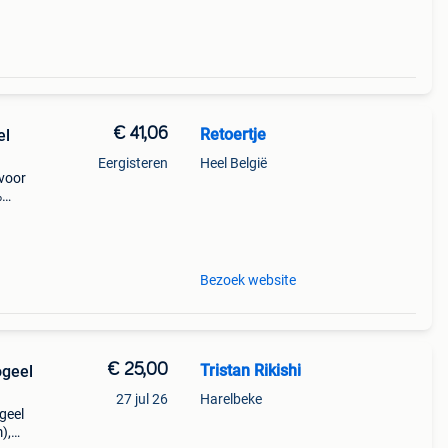
€ 41,06
Retoertje
el
Eergisteren
Heel België
 voor
%
heren
ve
Bezoek website
€ 25,00
Tristan Rikishi
ogeel
27 jul 26
Harelbeke
ogeel
),