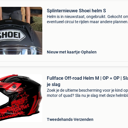
Splinternieuwe Shoei helm S
Helm is in nieuwstaat, ongebruikt. Gekocht o
eventueel circui te rijden maar andere plannen
Nieuwprijs 799€, gekocht in 2024.
Nieuw met kaartje
Ophalen
Fullface Off-road Helm M | OP = OP | Sl
je slag
Zoek je de ultieme bescherming voor je kind op
motor of quad? Sla nu je slag met deze helmbl
kindercrosshelm en pak direct 34% korting op 
aankoop. Deze robuuste kindercrosshelm
combineert ma
Tweedehands
Verzenden