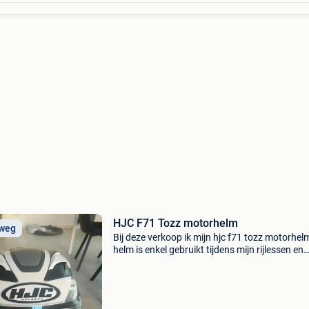
HJC F71 Tozz motorhelm
 weg
Bij deze verkoop ik mijn hjc f71 tozz motorhel
helm is enkel gebruikt tijdens mijn rijlessen en
enkele ritten daarna. Ik stop met motorrijden,
waardoor de helm niet meer gebruikt wordt. D
helm v