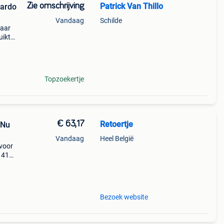
Zie omschrijving
Patrick Van Thillo
Cardo
Vandaag
Schilde
paar
uikt.
Topzoekertje
€ 63,17
Retoertje
 Nu
Vandaag
Heel België
 voor
t 41%
e
d
Bezoek website