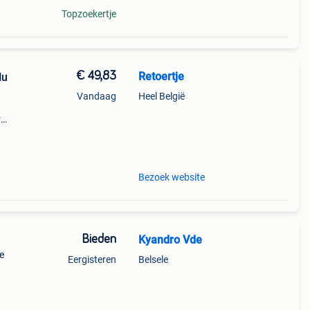
Topzoekertje
€ 49,83
Retoertje
Nu
Vandaag
Heel België
r
s de
p wil
Bezoek website
Bieden
Kyandro Vde
e
Eergisteren
Belsele