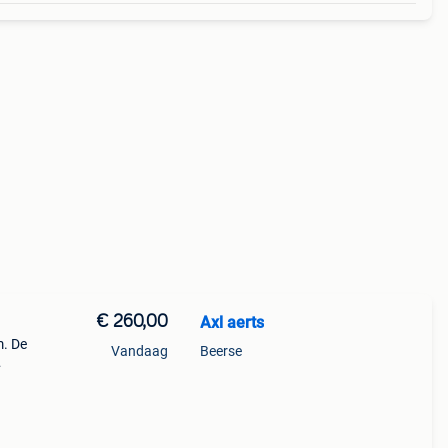
€ 260,00
Axl aerts
m. De
Vandaag
Beerse
e