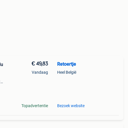
€ 49,83
Retoertje
Nu
Vandaag
Heel België
r
s de
p wil
Topadvertentie
Bezoek website