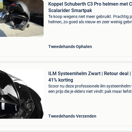
Koppel Schuberth C3 Pro helmen met 
Scalarider Smartpak
Te koop wegens niet meer gebruikt. Prachtig 
helmen, zo goed als nieuw en zeer weinig gebr
450 Euro voor 2 helmen en cardo scalarider
Tweedehands
Ophalen
ILM Systeemhelm Zwart | Retour deal |
41% korting
Scoor nu deze professionele ilm systeemhelm
een prijs die je elders niet vindt: pak maar liefs
korting! Deze hoogwaardige systeemhelm is d
ideale keuze voor elke motorrijder die veilighei
Tweedehands
Verzenden