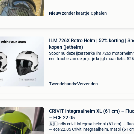
Nieuw zonder kaartje
Ophalen
ILM 726X Retro Helm | 52% korting | Sn
kopen (jethelm)
Scoor nu deze ijzersterke ilm 726x motorhelm
een fractie van de prijs: je krijgt maar liefst 52
korting! Deze vintage jethelm voor dames en 
combineert een tijdloze look met de strengste 
Tweedehands
Verzenden
CRIVIT integraalhelm XL (61 cm) – Flu
– ECE 22.05
🇳🇱 ndls crivit integraalhelm xl (61 cm) — flu
— ece 22.05 Crivit integraalhelm, mat xl (61 cm