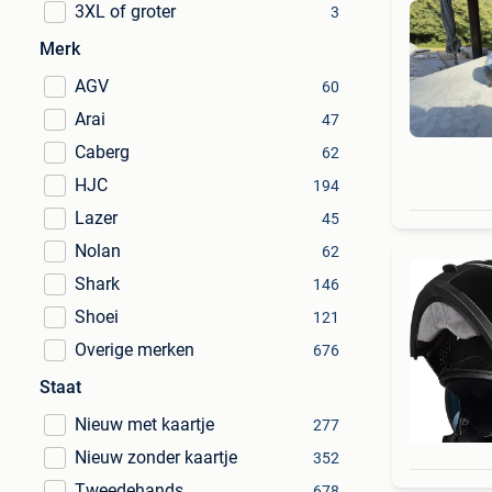
3XL of groter
3
Merk
AGV
60
Arai
47
Caberg
62
HJC
194
Lazer
45
Nolan
62
Shark
146
Shoei
121
Overige merken
676
Staat
Nieuw met kaartje
277
Nieuw zonder kaartje
352
Tweedehands
678