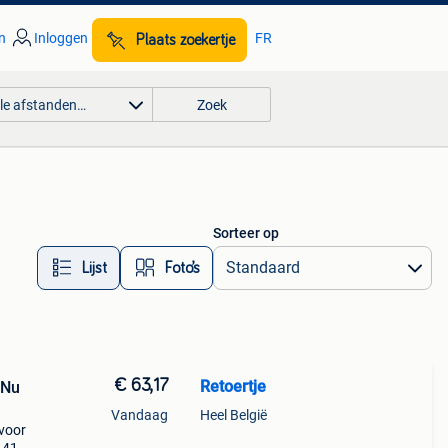
n
Inloggen
FR
Plaats zoekertje
lle afstanden…
Zoek
Sorteer op
Lijst
Foto’s
€ 63,17
Retoertje
 Nu
Vandaag
Heel België
 voor