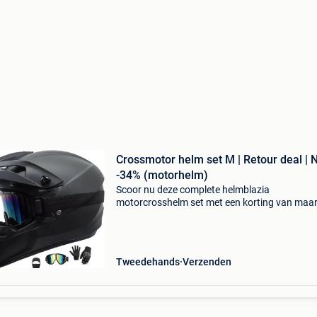
Crossmotor helm set M | Retour deal | 
-34% (motorhelm)
Scoor nu deze complete helmblazia
motorcrosshelm set met een korting van maa
liefst 34%! Deze full-face off-road motorhelm i
perfecte deal voor wie direct veilig het terrein o
zonder te veel
Tweedehands
Verzenden