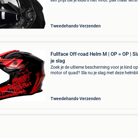
een prijs die je elders niet vindt: pak maar liefs
korting! Deze hoogwaardige systeemhelm is d
ideale keuze voor elke motorrijder die veilighei
Tweedehands
Verzenden
Fullface Off-road Helm M | OP = OP | Sl
je slag
Zoek je de ultieme bescherming voor je kind op
motor of quad? Sla nu je slag met deze helmbl
kindercrosshelm en pak direct 34% korting op 
aankoop. Deze robuuste kindercrosshelm
combineert ma
Tweedehands
Verzenden