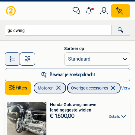
Accessoires | Overige
Sorteer op
Alle afstanden…
Bewaar je zoekopdracht
Filters
Motoren
Overige accessoires
Verwijde
Honda Goldwing nieuwe
landingsgestelwielen
€ 1.600,00
Details