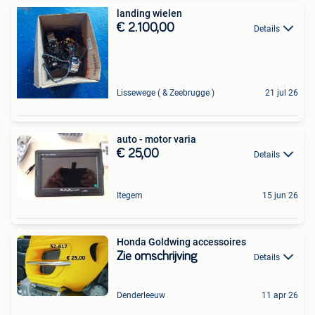
landing wielen
€ 2.100,00
Details
Lissewege ( & Zeebrugge )
21 jul 26
auto - motor varia
€ 25,00
Details
Itegem
15 jun 26
Honda Goldwing accessoires
Zie omschrijving
Details
Denderleeuw
11 apr 26