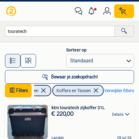
Accessoires | Koffers en Tassen
Sorteer op
Alle afstanden…
Bewaar je zoekopdracht
Filters
Motoren
Koffers en Tassen
Verwijder filters
ktm touratech zijkoffer 31L
€ 220,00
Details
Landen
28 jul 26