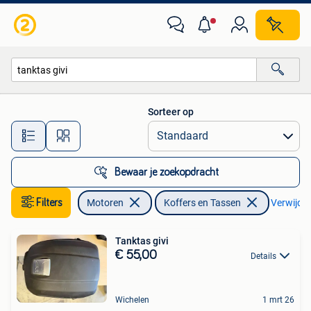
Accessoires | Koffers en Tassen
Sorteer op
Alle afstanden…
Bewaar je zoekopdracht
Filters
Motoren
Koffers en Tassen
Verwijder 
Tanktas givi
€ 55,00
Details
Wichelen
1 mrt 26