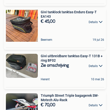
Givi tanklock tanktas Enduro Easy-T
EA143
€ 45,00
Details
Beernem
19 jul 26
Givi uitbreidbare tanktas Easy-T 131B +
ring BF02
Zie omschrijving
Details
Herent
10 mei 26
Triumph Street Triple bagagerek SW-
Motech Alu-Rack
€ 70,00
Details