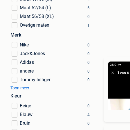
Maat 52/54 (L)
6
Maat 56/58 (XL)
0
Overige maten
1
Merk
Nike
0
Jack&Jones
0
Adidas
0
andere
0
Tommy hilfiger
0
Toon meer
Kleur
Beige
0
Blauw
4
Bruin
0