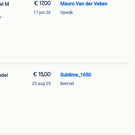
€ 17,00
Mauro Van der Veken
aat M
17 jun 26
Opwijk
 -
 me
k
€ 15,00
Sublime_1650
odel
25 aug 25
Beersel
.