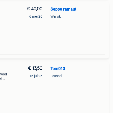
€ 40,00
Seppe ramaut
6 mei 26
Wervik
€ 13,50
Tom013
t voor
15 jul 26
Brussel
kt
t op