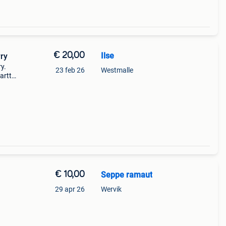
€ 20,00
Ilse
rry
y.
23 feb 26
Westmalle
artt,
n
€ 10,00
Seppe ramaut
29 apr 26
Wervik