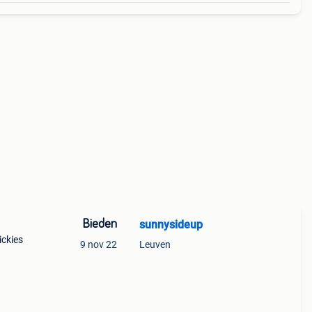
Bieden
sunnysideup
ckies
9 nov 22
Leuven
e
joke: