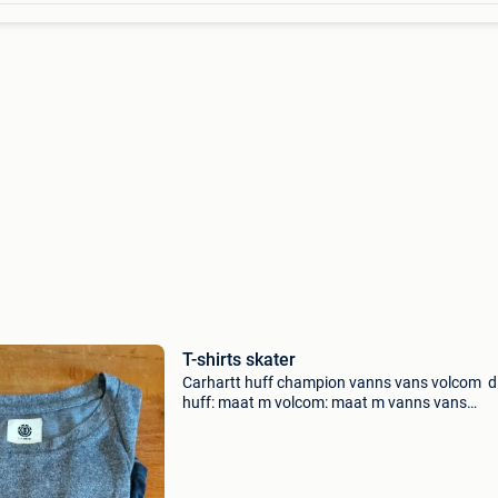
T-shirts skater
Carhartt huff champion vanns vans volcom di
huff: maat m volcom: maat m vanns vans
champion: maat large element fluff: maat larg
dickies: maat medium carhartt: maat s life is a 
maat s ele