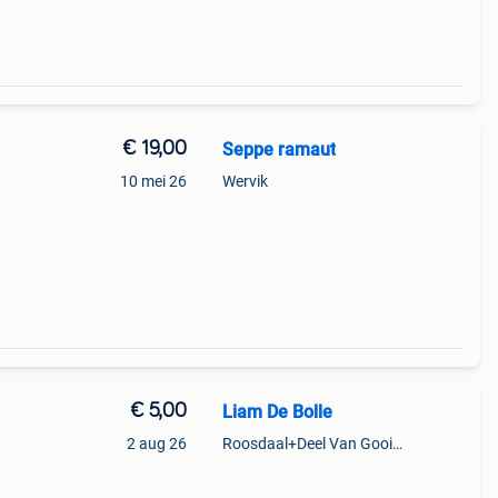
€ 19,00
Seppe ramaut
10 mei 26
Wervik
€ 5,00
Liam De Bolle
2 aug 26
Roosdaal+Deel Van Gooik En Sint-Kwintens-Lennik