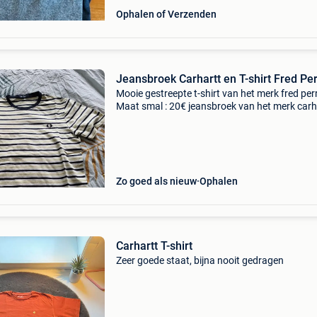
Ophalen of Verzenden
Jeansbroek Carhartt en T-shirt Fred Pe
Mooie gestreepte t-shirt van het merk fred perr
Maat smal : 20€ jeansbroek van het merk carh
maat 28x32: 30€ of de beiden voor 40€ beide
perfecte staat. Af te halen in oostmalle
Zo goed als nieuw
Ophalen
Carhartt T-shirt
Zeer goede staat, bijna nooit gedragen