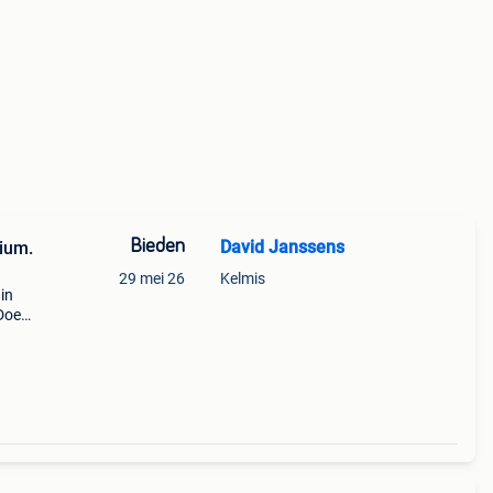
Bieden
David Janssens
dium.
29 mei 26
Kelmis
 in
Doe