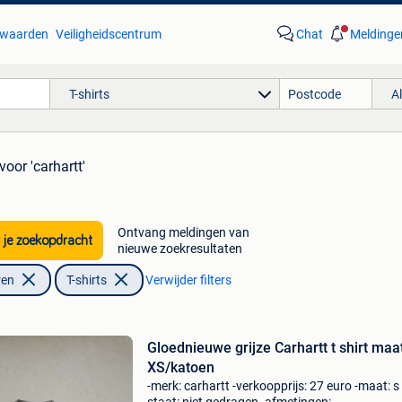
waarden
Veiligheidscentrum
Chat
Meldinge
T-shirts
A
voor 'carhartt'
Ontvang meldingen van
 je zoekopdracht
nieuwe zoekresultaten
ren
T-shirts
Verwijder filters
Gloednieuwe grijze Carhartt t shirt maa
XS/katoen
-merk: carhartt -verkoopprijs: 27 euro -maat: s 