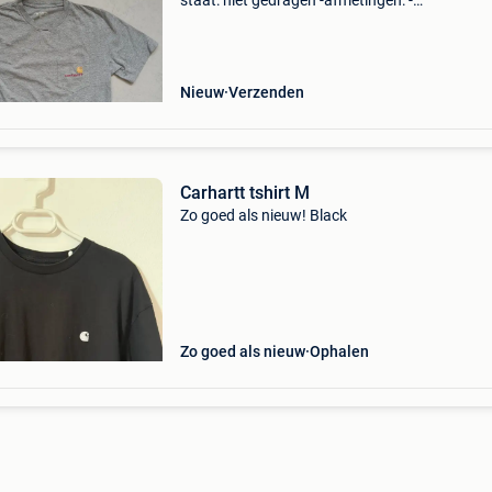
staat: niet gedragen -afmetingen: -
schouderbreedte: 40 cm -lengte: 74 cm -stuur
gerust een bericht voor biedingen of vragen! -I
geef korting op bun
Nieuw
Verzenden
Carhartt tshirt M
Zo goed als nieuw! Black
Zo goed als nieuw
Ophalen