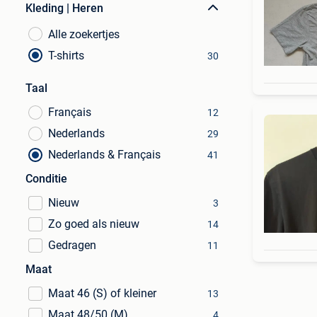
Kleding | Heren
Alle zoekertjes
T-shirts
30
Taal
Français
12
Nederlands
29
Nederlands & Français
41
Conditie
Nieuw
3
Zo goed als nieuw
14
Gedragen
11
Maat
Maat 46 (S) of kleiner
13
Maat 48/50 (M)
4