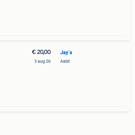
 me
k
€ 20,00
Jay´s
3 aug 26
Aalst