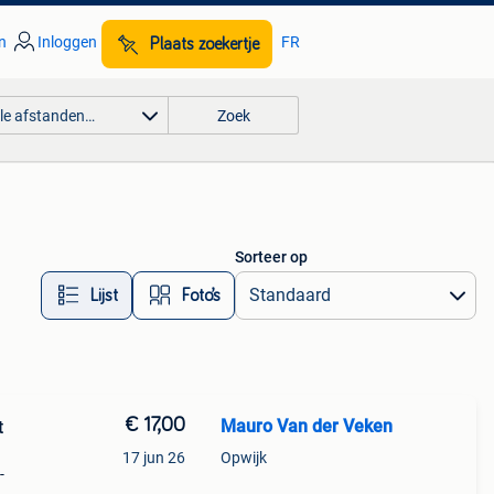
n
Inloggen
FR
Plaats zoekertje
lle afstanden…
Zoek
Sorteer op
Lijst
Foto’s
€ 17,00
Mauro Van der Veken
t
17 jun 26
Opwijk
-