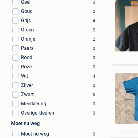
Geel
0
Goud
0
Grijs
4
Groen
2
Oranje
2
Paars
0
Rood
0
Roze
0
Wit
4
Zilver
0
Zwart
5
Meerkleurig
0
Overige kleuren
0
Moet nu weg
Moet nu weg
0