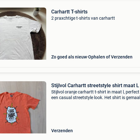
Carhartt T-shirts
2 praxchtige t-shirts van carhartt
Zo goed als nieuw
Ophalen of Verzenden
Stijlvol Carhartt streetstyle shirt maat L
Stijlvol oranje carhartt t-shirt in maat l, perfec
een casual streetstyle look. Het shirt is gemaa
van 100% katoen en heeft een opvallende prin
de voorkant. Ideaal voor de zomer of als sta
Verzenden