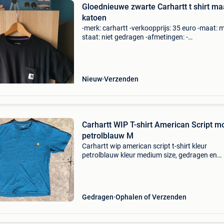
Gloednieuwe zwarte Carhartt t shirt m
katoen
-merk: carhartt -verkoopprijs: 35 euro -maat: m
staat: niet gedragen -afmetingen: -
schouderbreedte: 40 cm -lengte: 74 cm -stuur
gerust een bericht voor biedingen of vragen! -I
geef korting op bun
Nieuw
Verzenden
Carhartt WIP T-shirt American Script m
petrolblauw M
Carhartt wip american script t-shirt kleur
petrolblauw kleur medium size, gedragen en
gewassen maar in goede staat zie foto&#39;s
Gedragen
Ophalen of Verzenden