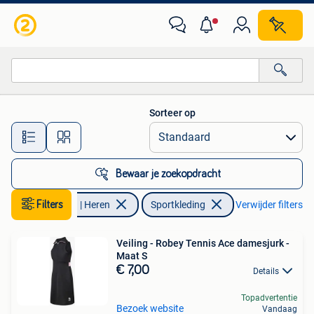
Sportkleding
Sorteer op
Alle afstanden…
Bewaar je zoekopdracht
Filters
Kleding | Heren
Sportkleding
Verwijder filters
Veiling - Robey Tennis Ace damesjurk -
Maat S
€ 7,00
Details
Topadvertentie
Bezoek website
Vandaag