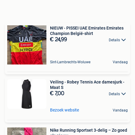
NIEUW - PISSEI UAE Emirates Emirates
Champion België-shirt
€ 24,99
Details
Sint-Lambrechts-Woluwe
Vandaag
Veiling - Robey Tennis Ace damesjurk -
Maat S
€ 7,00
Details
Bezoek website
Vandaag
Nike Running Sportset 3-delig – Zo goed