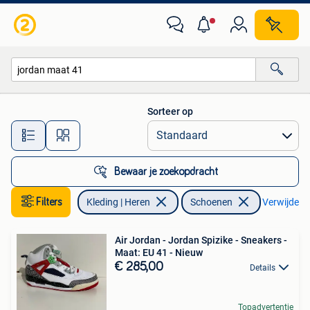
Schoenen
Sorteer op
Alle afstanden…
Bewaar je zoekopdracht
Filters
Kleding | Heren
Schoenen
Verwijder fi
Air Jordan - Jordan Spizike - Sneakers -
Maat: EU 41 - Nieuw
€ 285,00
Details
Topadvertentie