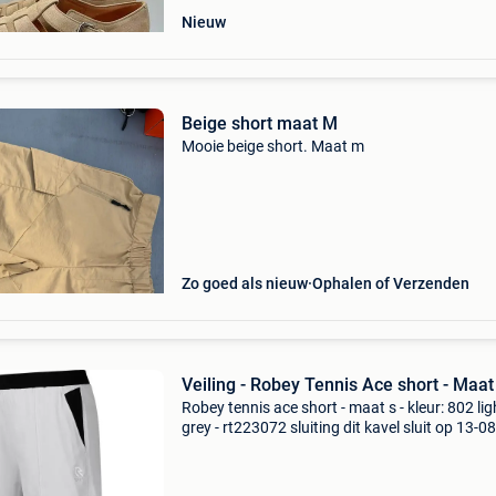
Nieuw
Beige short maat M
Mooie beige short. Maat m
Zo goed als nieuw
Ophalen of Verzenden
Veiling - Robey Tennis Ace short - Maat
Robey tennis ace short - maat s - kleur: 802 lig
grey - rt223072 sluiting dit kavel sluit op 13-08
2026 vanaf 20:01 uur. Verzenden dit kavel wo
verzonden. De verzendkosten staan vermeld o
sit