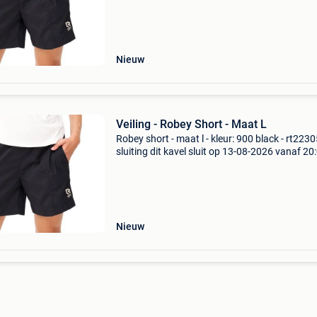
verzendkosten staan vermeld op de site van xl
auction
Nieuw
Veiling - Robey Short - Maat L
Robey short - maat l - kleur: 900 black - rt223
sluiting dit kavel sluit op 13-08-2026 vanaf 20
uur. Verzenden dit kavel wordt verzonden. De
verzendkosten staan vermeld op de site van xl
auction
Nieuw