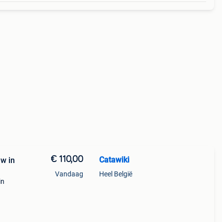
€ 110,00
Catawiki
uw in
Vandaag
Heel België
in
n -