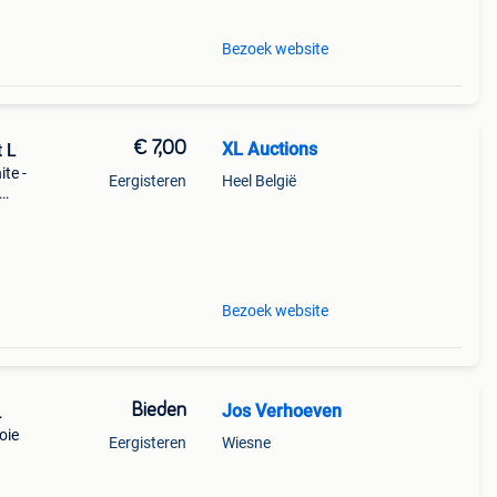
Bezoek website
€ 7,00
XL Auctions
t L
ite -
Eergisteren
Heel België
p de
Bezoek website
Bieden
Jos Verhoeven
L
oie
Eergisteren
Wiesne