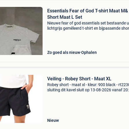
Essentials Fear of God T-shirt Maat M&
Short Maat L Set
Nieuwe fear of god essentials set bestaande u
lichtgrijs gemêleerd t-shirt en bijpassende shor
Beide items zijn voorzien van het kenmerkend
zwarte &#39;essentials fear of god&#39; lo
Zo goed als nieuw
Ophalen
Veiling - Robey Short - Maat XL
Robey short - maat xl - kleur: 900 black - rt22
sluiting dit kavel sluit op 13-08-2026 vanaf 20
uur. Verzenden dit kavel wordt verzonden. De
verzendkosten staan vermeld op de site van xl
auctio
Nieuw