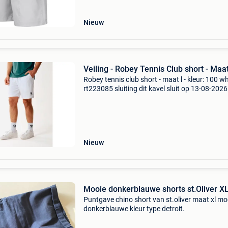
Nieuw
Veiling - Robey Tennis Club short - Maa
Robey tennis club short - maat l - kleur: 100 wh
rt223085 sluiting dit kavel sluit op 13-08-2026
vanaf 19:51 uur. Verzenden dit kavel wordt
verzonden. De verzendkosten staan vermeld o
site va
Nieuw
Mooie donkerblauwe shorts st.Oliver X
Puntgave chino short van st.oliver maat xl mo
donkerblauwe kleur type detroit.