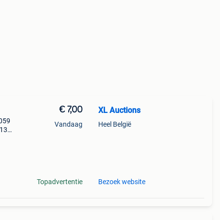
€ 7,00
XL Auctions
3059
Vandaag
Heel België
:13
Topadvertentie
Bezoek website