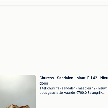
Churchs - Sandalen - Maat: EU 42 - Nie
doos
Titel: church's - sandalen - maat: eu 42 - nieuw 
doos geschatte waarde: €700.0 Belangrijk:
winnende biedingen zijn exclusief 9%
koperbescherming + €3 church’s hove sandale
premium