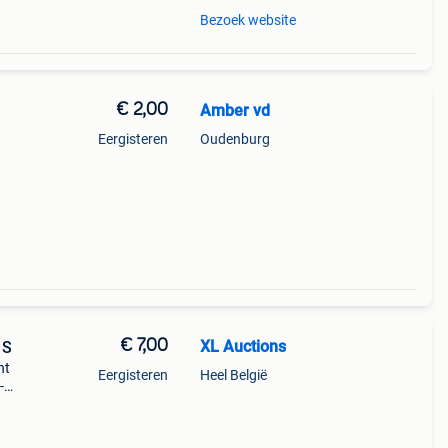
Bezoek website
€ 2,00
Amber vd
Eergisteren
Oudenburg
€ 7,00
XL Auctions
 S
ht
Eergisteren
Heel België
-
rdt
p de