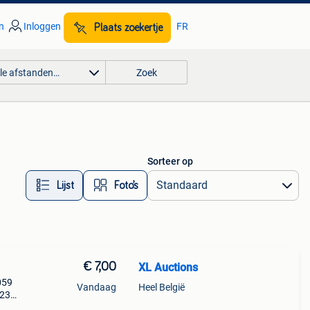
n
Inloggen
FR
Plaats zoekertje
lle afstanden…
Zoek
Sorteer op
Lijst
Foto’s
€ 7,00
XL Auctions
059
Vandaag
Heel België
:23