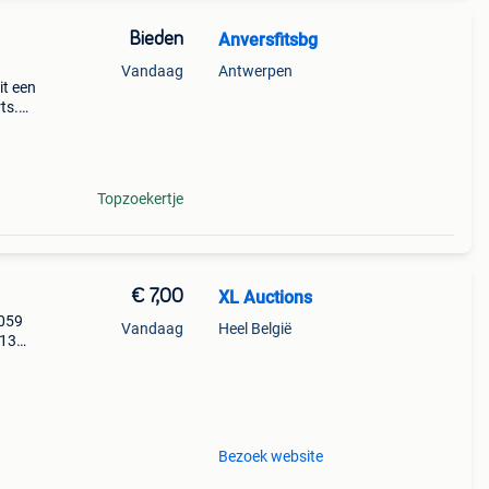
Bieden
Anversfitsbg
Vandaag
Antwerpen
it een
ts.
e
Topzoekertje
€ 7,00
XL Auctions
3059
Vandaag
Heel België
:13
Bezoek website