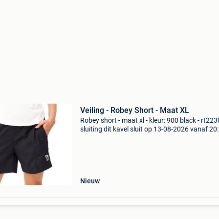
Veiling - Robey Short - Maat XL
Robey short - maat xl - kleur: 900 black - rt22
sluiting dit kavel sluit op 13-08-2026 vanaf 20
uur. Verzenden dit kavel wordt verzonden. De
verzendkosten staan vermeld op de site van xl
auctio
Nieuw