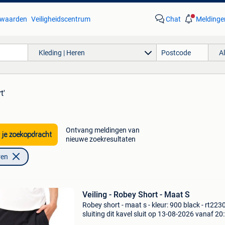
waarden
Veiligheidscentrum
Chat
Meldinge
Kleding | Heren
A
t'
Ontvang meldingen van
 je zoekopdracht
nieuwe zoekresultaten
ren
Veiling - Robey Short - Maat S
Robey short - maat s - kleur: 900 black - rt223
sluiting dit kavel sluit op 13-08-2026 vanaf 20
uur. Verzenden dit kavel wordt verzonden. De