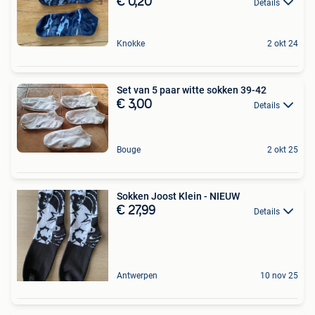
€ 0,20
Details
Knokke
2 okt 24
Set van 5 paar witte sokken 39-42
€ 3,00
Details
Bouge
2 okt 25
Sokken Joost Klein - NIEUW
€ 27,99
Details
Antwerpen
10 nov 25