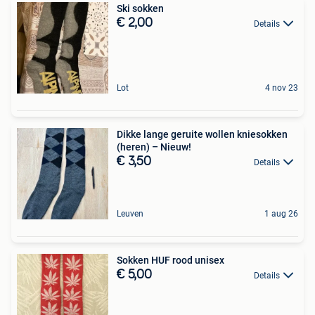
Ski sokken
€ 2,00
Details
Lot
4 nov 23
Dikke lange geruite wollen kniesokken
(heren) – Nieuw!
€ 3,50
Details
Leuven
1 aug 26
Sokken HUF rood unisex
€ 5,00
Details