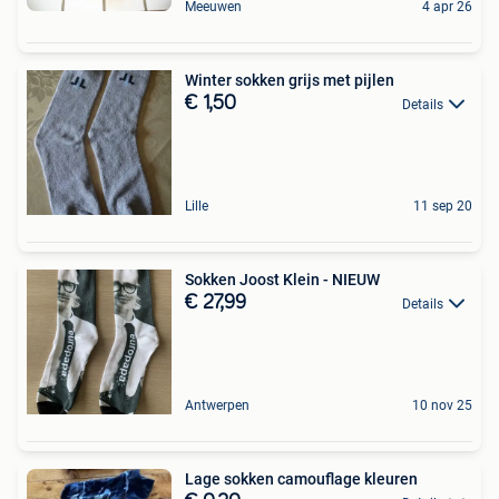
Meeuwen
4 apr 26
Winter sokken grijs met pijlen
€ 1,50
Details
Lille
11 sep 20
Sokken Joost Klein - NIEUW
€ 27,99
Details
Antwerpen
10 nov 25
Lage sokken camouflage kleuren